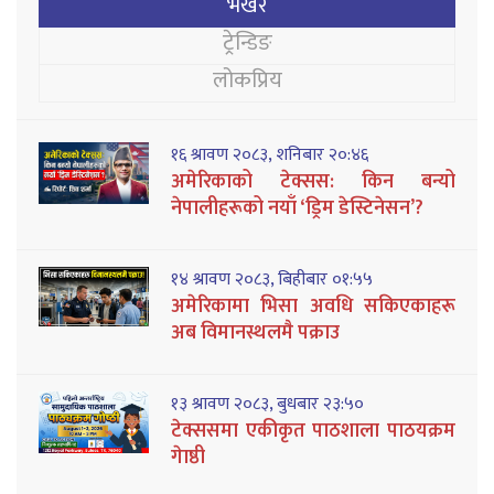
भर्खरै
ट्रेन्डिङ
लोकप्रिय
१६ श्रावण २०८३, शनिबार २०:४६
अमेरिकाको टेक्सस: किन बन्यो
नेपालीहरूको नयाँ ‘ड्रिम डेस्टिनेसन’?
१४ श्रावण २०८३, बिहीबार ०१:५५
अमेरिकामा भिसा अवधि सकिएकाहरू
अब विमानस्थलमै पक्राउ
१३ श्रावण २०८३, बुधबार २३:५०
टेक्ससमा एकीकृत पाठशाला पाठयक्रम
गेाष्ठी