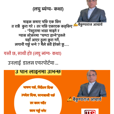
यस्तै छ, साथी हो! (लघु ब्यंग्य- कथा)
उनलाई डालस एयरपोर्टमा ...