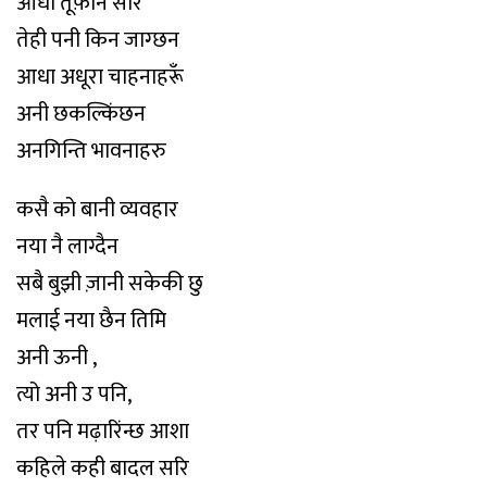
आँधी तूफ़ान सरि
तेही पनी किन जाग्छन
आधा अधूरा चाहनाहरूँ
अनी छकल्किंछन
अनगिन्ति भावनाहरु
कसै को बानी व्यवहार
नया नै लाग्दैन
सबै बुझी ज़ानी सकेकी छु
मलाई नया छैन तिमि
अनी ऊनी ,
त्यो अनी उ पनि,
तर पनि मढ़ारिंन्छ आशा
कहिले कही बादल सरि