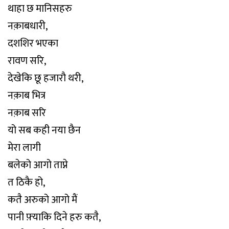
थाहा छ मानिसहरु
नक़ाबधारी,
दशशिर भएका
रावण सरि,
देखेकि छू हजाराै थरी,
नक़ाब भित्र
नक़ाब सरि
यो सब कही नया छैन
मेरा लागी
बलेको आगो ताप्ने
त ठिकै हो,
कतै अरुको आगो मैं
पानी फ़्याकि दिने हरु कतै,