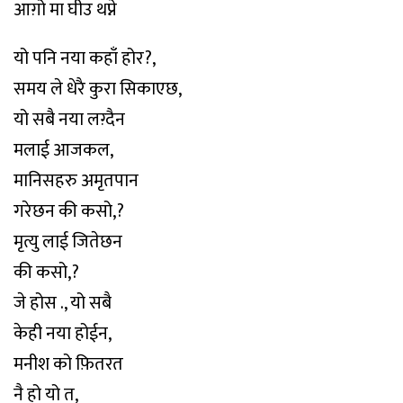
आग़ो मा घीउ थप्ने
यो पनि नया कहाँ होर?,
समय ले धेरै कुरा सिकाएछ,
यो सबै नया लग़्दैन
मलाई आजकल,
मानिसहरु अमृतपान
गरेछन की कसो,?
मृत्यु लाई जितेछन
की कसो,?
जे होस ., यो सबै
केही नया होईन,
मनीश को फ़ितरत
नै हो यो त,