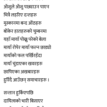
ॲाशुले ॲाशु पछ्याउन पाएन
भित्रै लहरिए दन्तहरु
मुस्कानमा बन्द ओंठहरु
बोकेर हातहरुको चुम्बनमा
यहाॅ मायाॅ पोख्नु परेको बेला
मायाॅ रोपेर मायाॅ फल्न छाड्यो
मायाॅको फल पर्खिरहॅदा
मायाॅ चुंडाएका खवरहरु
छापिएका अखबारहरु
हुर्रिदै आउॅछन् समाचारहरु ।
सन्तान हुर्किएपछि
दायित्वको भारी बिसाएर