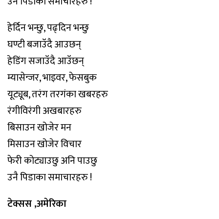
उनै पिडाका समाचारहरु !
हेर्दिन भन्छु, पढ्दिन भन्छु
घण्टी बजाउॅदै आउछन्
हेडिंग सजाउॅदै आउॅछन्
म्यासेन्जर, भाइवर, फेसबुक
यूट्यूब, तरंग तरगंका खबरहरु
रंगीविरंगी अखबारहरु
बिसाउन खोजेर मन
मिसाउन खोजेर विचार
फेरी कोट्याउछु अनि पाउछु
उनै पिडाका समाचारहरु !
टेक्सस ,अमेरिका