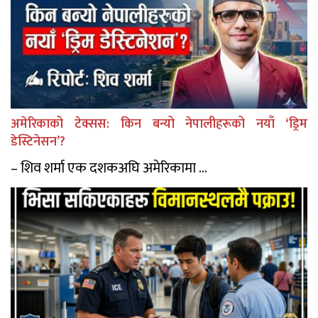
अमेरिकाको टेक्सस: किन बन्यो नेपालीहरूको नयाँ ‘ड्रिम
डेस्टिनेसन’?
– शिव शर्मा एक दशकअघि अमेरिकामा ...