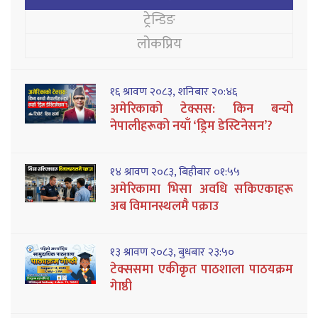
ट्रेन्डिङ
लोकप्रिय
१६ श्रावण २०८३, शनिबार २०:४६
अमेरिकाको टेक्सस: किन बन्यो
नेपालीहरूको नयाँ ‘ड्रिम डेस्टिनेसन’?
१४ श्रावण २०८३, बिहीबार ०१:५५
अमेरिकामा भिसा अवधि सकिएकाहरू
अब विमानस्थलमै पक्राउ
१३ श्रावण २०८३, बुधबार २३:५०
टेक्ससमा एकीकृत पाठशाला पाठयक्रम
गेाष्ठी