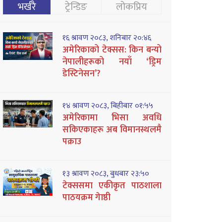
भर्खरै
ट्रेन्डिङ
लोकप्रिय
१६ श्रावण २०८३, शनिबार २०:४६
अमेरिकाको टेक्सस: किन बन्यो
नेपालीहरूको नयाँ ‘ड्रिम
डेस्टिनेसन’?
१४ श्रावण २०८३, बिहीबार ०१:५५
अमेरिकामा भिसा अवधि
सकिएकाहरू अब विमानस्थलमै
पक्राउ
१३ श्रावण २०८३, बुधबार २३:५०
टेक्ससमा एकीकृत पाठशाला
पाठयक्रम गेाष्ठी