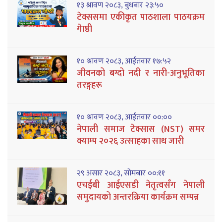
१३ श्रावण २०८३, बुधबार २३:५०
टेक्ससमा एकीकृत पाठशाला पाठयक्रम
गेाष्ठी
१० श्रावण २०८३, आईतवार १७:५२
जीवनको बग्दो नदी र नारी-अनुभूतिका
तरङ्गहरू
१० श्रावण २०८३, आईतवार ००:००
नेपाली समाज टेक्सास (NST) समर
क्याम्प २०२६ उत्साहका साथ जारी
२९ असार २०८३, सोमबार ००:११
एचईबी आईएसडी नेतृत्वसँग नेपाली
समुदायको अन्तरक्रिया कार्यक्रम सम्पन्न