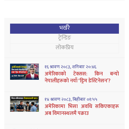
भर्खरै
ट्रेन्डिङ
लोकप्रिय
१६ श्रावण २०८३, शनिबार २०:४६
अमेरिकाको टेक्सस: किन बन्यो
नेपालीहरूको नयाँ ‘ड्रिम डेस्टिनेसन’?
१४ श्रावण २०८३, बिहीबार ०१:५५
अमेरिकामा भिसा अवधि सकिएकाहरू
अब विमानस्थलमै पक्राउ