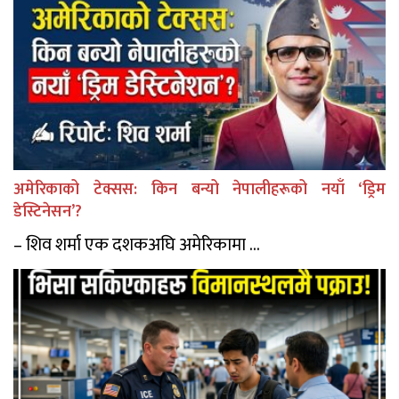
अमेरिकाको टेक्सस: किन बन्यो नेपालीहरूको नयाँ ‘ड्रिम
डेस्टिनेसन’?
– शिव शर्मा एक दशकअघि अमेरिकामा ...