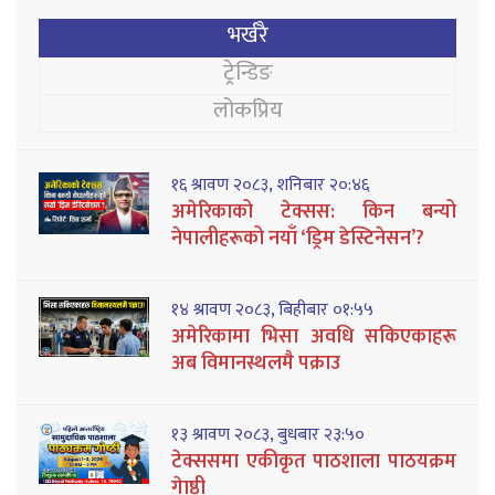
भर्खरै
ट्रेन्डिङ
लोकप्रिय
१६ श्रावण २०८३, शनिबार २०:४६
अमेरिकाको टेक्सस: किन बन्यो
नेपालीहरूको नयाँ ‘ड्रिम डेस्टिनेसन’?
१४ श्रावण २०८३, बिहीबार ०१:५५
अमेरिकामा भिसा अवधि सकिएकाहरू
अब विमानस्थलमै पक्राउ
१३ श्रावण २०८३, बुधबार २३:५०
टेक्ससमा एकीकृत पाठशाला पाठयक्रम
गेाष्ठी