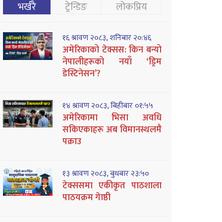
भर्खरै
ट्रेन्डिङ
लोकप्रिय
१६ श्रावण २०८३, शनिबार २०:४६
अमेरिकाको टेक्सस: किन बन्यो
नेपालीहरूको नयाँ ‘ड्रिम
डेस्टिनेसन’?
१४ श्रावण २०८३, बिहीबार ०१:५५
अमेरिकामा भिसा अवधि
सकिएकाहरू अब विमानस्थलमै
पक्राउ
१३ श्रावण २०८३, बुधबार २३:५०
टेक्ससमा एकीकृत पाठशाला
पाठयक्रम गेाष्ठी