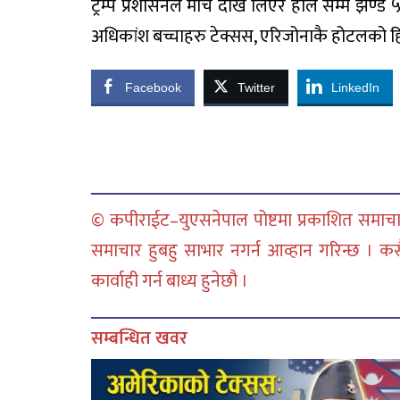
ट्रम्प प्रशासनले मार्च देखि लिएर हाल सम्म झण्ड
अधिकांश बच्चाहरु टेक्सस, एरिजोनाकै होटलको 
Facebook
Twitter
LinkedIn
© कपीराईट–युएसनेपाल पोष्टमा प्रकाशित समाचार
समाचार हुबहु साभार नगर्न आव्हान गरिन्छ । क
कार्वाही गर्न बाध्य हुनेछौ ।
सम्बन्धित खवर