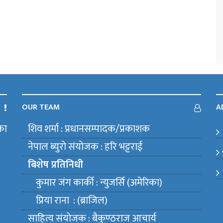
OUR TEAM
A
का
शिव शर्मा : प्रधानसम्पादक/प्रकाशक
m
नेपाल ब्युराे संयाेजक : हरि भट्टराई
बिशेष प्रतिनिधी
कुमार जंग कार्की : न्युजर्सि (अमेरिका)
प्रिया राना : (ब्राजिल)
साहित्य संयाेजक : बैकुण्ठराज आचार्य