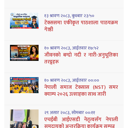
१३ श्रावण २०८३, बुधबार २३:५०
टेक्ससमा एकीकृत पाठशाला पाठयक्रम
गेाष्ठी
१० श्रावण २०८३, आईतवार १७:५२
जीवनको बग्दो नदी र नारी-अनुभूतिका
तरङ्गहरू
१० श्रावण २०८३, आईतवार ००:००
नेपाली समाज टेक्सास (NST) समर
क्याम्प २०२६ उत्साहका साथ जारी
२९ असार २०८३, सोमबार ००:११
एचईबी आईएसडी नेतृत्वसँग नेपाली
समुदायको अन्तरक्रिया कार्यक्रम सम्पन्न