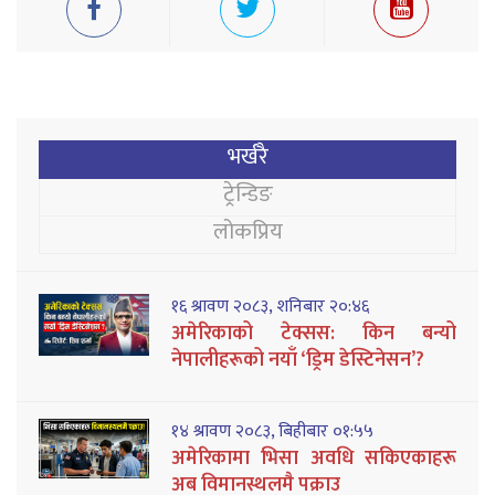
भर्खरै
ट्रेन्डिङ
लोकप्रिय
१६ श्रावण २०८३, शनिबार २०:४६
अमेरिकाको टेक्सस: किन बन्यो
नेपालीहरूको नयाँ ‘ड्रिम डेस्टिनेसन’?
१४ श्रावण २०८३, बिहीबार ०१:५५
अमेरिकामा भिसा अवधि सकिएकाहरू
अब विमानस्थलमै पक्राउ