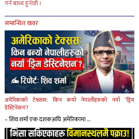
गर्न बाध्य हुनेछौ ।
सम्बन्धित खवर
अमेरिकाको टेक्सस: किन बन्यो नेपालीहरूको नयाँ ‘ड्रिम
डेस्टिनेसन’?
– शिव शर्मा एक दशकअघि अमेरिकामा ...