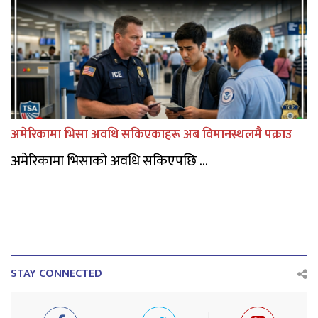
अमेरिकामा भिसा अवधि सकिएकाहरू अब विमानस्थलमै पक्राउ
अमेरिकामा भिसाको अवधि सकिएपछि ...
STAY CONNECTED