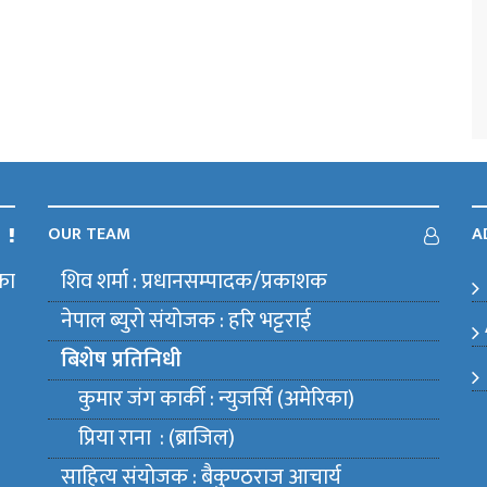
OUR TEAM
A
का
शिव शर्मा : प्रधानसम्पादक/प्रकाशक
m
नेपाल ब्युराे संयाेजक : हरि भट्टराई
बिशेष प्रतिनिधी
कुमार जंग कार्की : न्युजर्सि (अमेरिका)
प्रिया राना : (ब्राजिल)
साहित्य संयाेजक : बैकुण्ठराज आचार्य