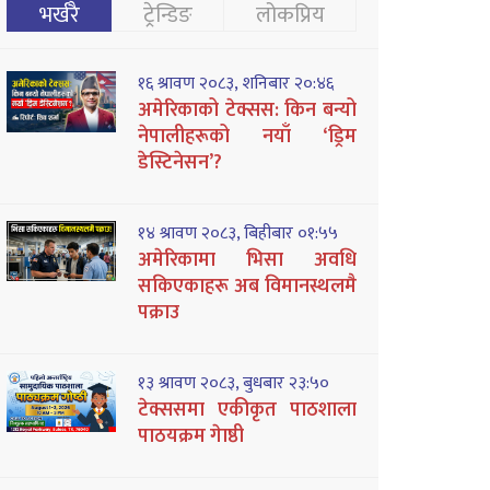
भर्खरै
ट्रेन्डिङ
लोकप्रिय
१६ श्रावण २०८३, शनिबार २०:४६
अमेरिकाको टेक्सस: किन बन्यो
नेपालीहरूको नयाँ ‘ड्रिम
डेस्टिनेसन’?
१४ श्रावण २०८३, बिहीबार ०१:५५
अमेरिकामा भिसा अवधि
सकिएकाहरू अब विमानस्थलमै
पक्राउ
१३ श्रावण २०८३, बुधबार २३:५०
टेक्ससमा एकीकृत पाठशाला
पाठयक्रम गेाष्ठी