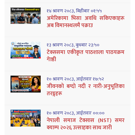
१४ श्रावण २०८३, बिहीबार ०१:५५
अमेरिकामा भिसा अवधि सकिएकाहरू
अब विमानस्थलमै पक्राउ
१३ श्रावण २०८३, बुधबार २३:५०
टेक्ससमा एकीकृत पाठशाला पाठयक्रम
गेाष्ठी
१० श्रावण २०८३, आईतवार १७:५२
जीवनको बग्दो नदी र नारी-अनुभूतिका
तरङ्गहरू
१० श्रावण २०८३, आईतवार ००:००
नेपाली समाज टेक्सास (NST) समर
क्याम्प २०२६ उत्साहका साथ जारी