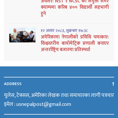
अवसर: NST र NCSC को संयुक्त समर
क्याम्पमा करिब ४०० विद्यार्थी सहभागी
हुने
१२ असार २०८३, शुक्रबार १७:३८
अमेरिकामा नेपालीको प्रविधि चमत्कार:
विश्वस्तरीय बायोमेट्रिक प्रणाली बनाएर
अन्तर्राष्ट्रिय बजारमा प्रतिस्पर्धा
ADDRESS
युलेस, टेक्सस, अमेरिका लेखक तथा समाचारका लागी पत्रचार
इमेल : usnepalpost@gmail.com