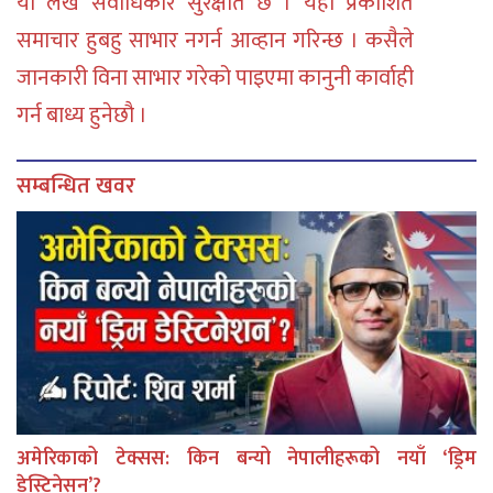
या लेख सर्वाधिकार सुरक्षीत छ । यहाँ प्रकाशित
समाचार हुबहु साभार नगर्न आव्हान गरिन्छ । कसैले
जानकारी विना साभार गरेको पाइएमा कानुनी कार्वाही
गर्न बाध्य हुनेछौ ।
सम्बन्धित खवर
अमेरिकाको टेक्सस: किन बन्यो नेपालीहरूको नयाँ ‘ड्रिम
डेस्टिनेसन’?