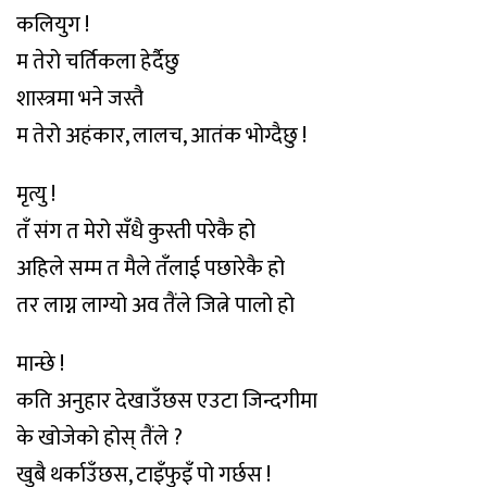
कलियुग !
म तेरो चर्तिकला हेर्दैछु
शास्त्रमा भने जस्तै
म तेरो अहंकार, लालच, आतंक भोग्दैछु !
मृत्यु !
तँ संग त मेरो सँधै कुस्ती परेकै हो
अहिले सम्म त मैले तँलाई पछारेकै हो
तर लाग्न लाग्यो अव तैंले जित्ने पालो हो
मान्छे !
कति अनुहार देखाउँछस एउटा जिन्दगीमा
के खोजेको होस् तैंले ?
खुबै थर्काउँछस, टाइँफुइँ पो गर्छस !