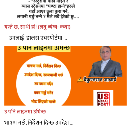
यस्तै छ, साथी हो! (लघु ब्यंग्य- कथा)
उनलाई डालस एयरपोर्टमा ...
उ पनि लाइनमा उभिन्छ
भाषण गर्छ, निर्देशन दिन्छ उपदेश ...