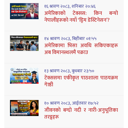
१६ श्रावण २०८३, शनिबार २०:४६
अमेरिकाको टेक्सस: किन बन्यो
नेपालीहरूको नयाँ ‘ड्रिम डेस्टिनेसन’?
१४ श्रावण २०८३, बिहीबार ०१:५५
अमेरिकामा भिसा अवधि सकिएकाहरू
अब विमानस्थलमै पक्राउ
१३ श्रावण २०८३, बुधबार २३:५०
टेक्ससमा एकीकृत पाठशाला पाठयक्रम
गेाष्ठी
१० श्रावण २०८३, आईतवार १७:५२
जीवनको बग्दो नदी र नारी-अनुभूतिका
तरङ्गहरू