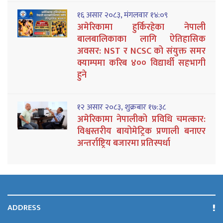
१६ असार २०८३, मंगलवार १४:०९
अमेरिकामा हुर्किरहेका नेपाली
बालबालिकाका लागि ऐतिहासिक
अवसर: NST र NCSC को संयुक्त समर
क्याम्पमा करिब ४०० विद्यार्थी सहभागी
हुने
१२ असार २०८३, शुक्रबार १७:३८
अमेरिकामा नेपालीको प्रविधि चमत्कार:
विश्वस्तरीय बायोमेट्रिक प्रणाली बनाएर
अन्तर्राष्ट्रिय बजारमा प्रतिस्पर्धा
ADDRESS