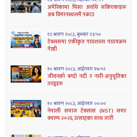
अमेरिकामा भिसा अवधि सकिएकाहरू
अब विमानस्थलमै पक्राउ
१३ श्रावण २०८३, बुधबार २३:५०
टेक्ससमा एकीकृत पाठशाला पाठयक्रम
गेाष्ठी
१० श्रावण २०८३, आईतवार १७:५२
जीवनको बग्दो नदी र नारी-अनुभूतिका
तरङ्गहरू
१० श्रावण २०८३, आईतवार ००:००
नेपाली समाज टेक्सास (NST) समर
क्याम्प २०२६ उत्साहका साथ जारी