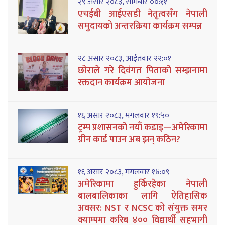
२९ असार २०८३, सोमबार ००:११
एचईबी आईएसडी नेतृत्वसँग नेपाली
समुदायको अन्तरक्रिया कार्यक्रम सम्पन्न
२८ असार २०८३, आईतवार २२:०१
छोराले गरे दिवंगत पिताको सम्झनामा
रक्तदान कार्यक्रम आयोजना
१६ असार २०८३, मंगलवार १९:५०
ट्रम्प प्रशासनको नयाँ कडाइ—अमेरिकामा
ग्रीन कार्ड पाउन अब झन् कठिन?
१६ असार २०८३, मंगलवार १४:०९
अमेरिकामा हुर्किरहेका नेपाली
बालबालिकाका लागि ऐतिहासिक
अवसर: NST र NCSC को संयुक्त समर
क्याम्पमा करिब ४०० विद्यार्थी सहभागी