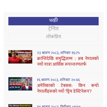
भर्खरै
ट्रेन्डिङ
लोकप्रिय
२३ श्रावण २०८३, शनिबार १६:२५
क्रान्तिदेखि समृद्धिसम्म : अब नेपालको
नयाँ यात्रा आर्थिक रूपान्तरणतर्फ
१६ श्रावण २०८३, शनिबार २०:४६
अमेरिकाको टेक्सस: किन बन्यो
नेपालीहरूको नयाँ ‘ड्रिम डेस्टिनेसन’?
१४ श्रावण २०८३, बिहीबार ०१:५५