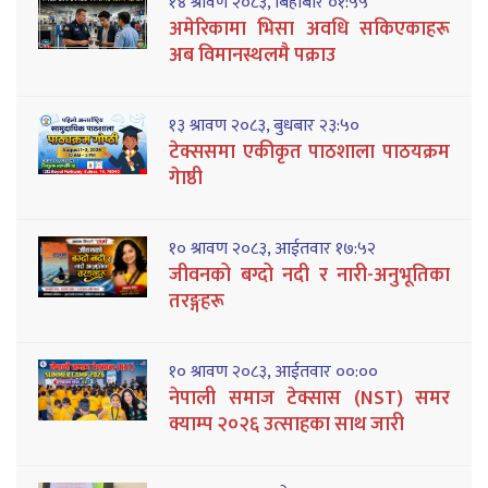
१४ श्रावण २०८३, बिहीबार ०१:५५
अमेरिकामा भिसा अवधि सकिएकाहरू
अब विमानस्थलमै पक्राउ
१३ श्रावण २०८३, बुधबार २३:५०
टेक्ससमा एकीकृत पाठशाला पाठयक्रम
गेाष्ठी
१० श्रावण २०८३, आईतवार १७:५२
जीवनको बग्दो नदी र नारी-अनुभूतिका
तरङ्गहरू
१० श्रावण २०८३, आईतवार ००:००
नेपाली समाज टेक्सास (NST) समर
क्याम्प २०२६ उत्साहका साथ जारी