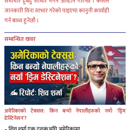
समाचार हुबहु साभार नगर्न आव्हान गरिन्छ । कसैले
जानकारी विना साभार गरेको पाइएमा कानुनी कार्वाही
गर्न बाध्य हुनेछौ ।
सम्बन्धित खवर
अमेरिकाको टेक्सस: किन बन्यो नेपालीहरूको नयाँ ‘ड्रिम
डेस्टिनेसन’?
– शिव शर्मा एक दशकअघि अमेरिकामा ...