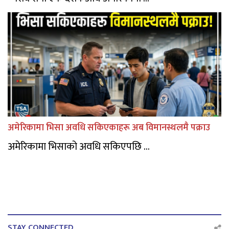
अमेरिकामा भिसा अवधि सकिएकाहरू अब विमानस्थलमै पक्राउ
अमेरिकामा भिसाको अवधि सकिएपछि ...
STAY CONNECTED