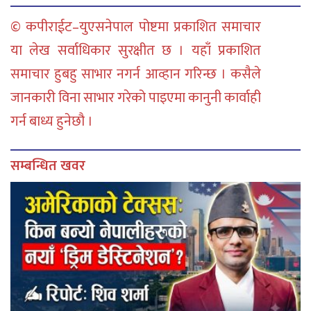
© कपीराईट–युएसनेपाल पोष्टमा प्रकाशित समाचार
या लेख सर्वाधिकार सुरक्षीत छ । यहाँ प्रकाशित
समाचार हुबहु साभार नगर्न आव्हान गरिन्छ । कसैले
जानकारी विना साभार गरेको पाइएमा कानुनी कार्वाही
गर्न बाध्य हुनेछौ ।
सम्बन्धित खवर