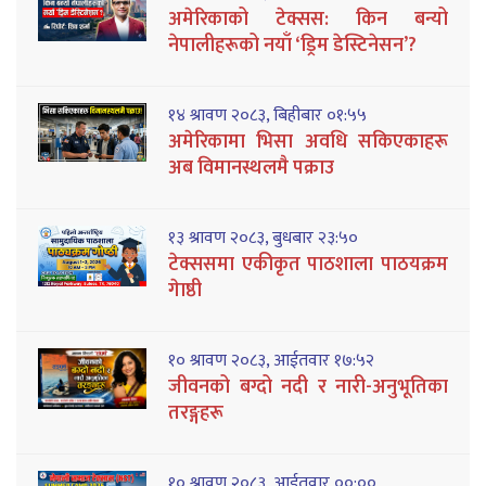
अमेरिकाको टेक्सस: किन बन्यो
नेपालीहरूको नयाँ ‘ड्रिम डेस्टिनेसन’?
१४ श्रावण २०८३, बिहीबार ०१:५५
अमेरिकामा भिसा अवधि सकिएकाहरू
अब विमानस्थलमै पक्राउ
१३ श्रावण २०८३, बुधबार २३:५०
टेक्ससमा एकीकृत पाठशाला पाठयक्रम
गेाष्ठी
१० श्रावण २०८३, आईतवार १७:५२
जीवनको बग्दो नदी र नारी-अनुभूतिका
तरङ्गहरू
१० श्रावण २०८३, आईतवार ००:००