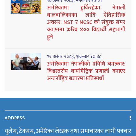
१६ असार २०८३, मंगलवार १४:०९
अमेरिकामा हुर्किरहेका नेपाली
बालबालिकाका लागि ऐतिहासिक
अवसर: NST र NCSC को संयुक्त समर
क्याम्पमा करिब ४०० विद्यार्थी सहभागी
हुने
१२ असार २०८३, शुक्रबार १७:३८
अमेरिकामा नेपालीको प्रविधि चमत्कार:
विश्वस्तरीय बायोमेट्रिक प्रणाली बनाएर
अन्तर्राष्ट्रिय बजारमा प्रतिस्पर्धा
ADDRESS
युलेस, टेक्सस, अमेरिका लेखक तथा समाचारका लागी पत्रचार