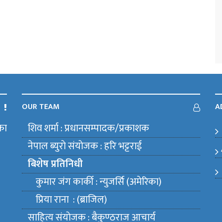
OUR TEAM
A
का
शिव शर्मा : प्रधानसम्पादक/प्रकाशक
m
नेपाल ब्युराे संयाेजक : हरि भट्टराई
बिशेष प्रतिनिधी
कुमार जंग कार्की : न्युजर्सि (अमेरिका)
प्रिया राना : (ब्राजिल)
साहित्य संयाेजक : बैकुण्ठराज आचार्य