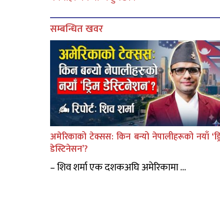
सम्बन्धित खवर
अमेरिकाको टेक्सस: किन बन्यो नेपालीहरूको नयाँ ‘ड्र
डेस्टिनेसन’?
– शिव शर्मा एक दशकअघि अमेरिकामा ...