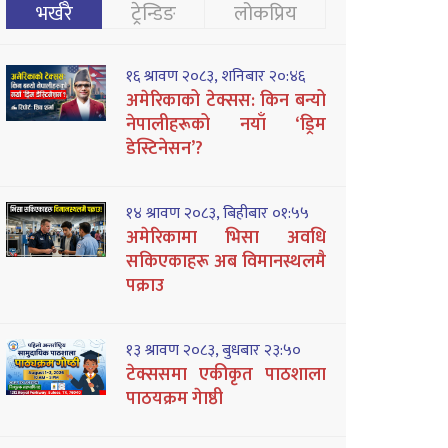
भर्खरै
ट्रेन्डिङ
लोकप्रिय
१६ श्रावण २०८३, शनिबार २०:४६
अमेरिकाको टेक्सस: किन बन्यो
नेपालीहरूको नयाँ ‘ड्रिम
डेस्टिनेसन’?
१४ श्रावण २०८३, बिहीबार ०१:५५
अमेरिकामा भिसा अवधि
सकिएकाहरू अब विमानस्थलमै
पक्राउ
१३ श्रावण २०८३, बुधबार २३:५०
टेक्ससमा एकीकृत पाठशाला
पाठयक्रम गेाष्ठी