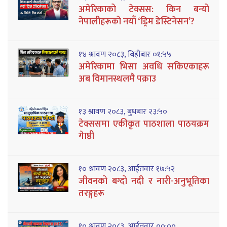
अमेरिकाको टेक्सस: किन बन्यो
नेपालीहरूको नयाँ ‘ड्रिम डेस्टिनेसन’?
१४ श्रावण २०८३, बिहीबार ०१:५५
अमेरिकामा भिसा अवधि सकिएकाहरू
अब विमानस्थलमै पक्राउ
१३ श्रावण २०८३, बुधबार २३:५०
टेक्ससमा एकीकृत पाठशाला पाठयक्रम
गेाष्ठी
१० श्रावण २०८३, आईतवार १७:५२
जीवनको बग्दो नदी र नारी-अनुभूतिका
तरङ्गहरू
१० श्रावण २०८३, आईतवार ००:००