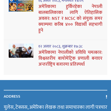
१६ असार २०८३, मंगलवार १४:०९
अमेरिकामा हुर्किरहेका नेपाली
बालबालिकाका लागि ऐतिहासिक
अवसर: NST र NCSC को संयुक्त समर
क्याम्पमा करिब ४०० विद्यार्थी सहभागी
हुने
१२ असार २०८३, शुक्रबार १७:३८
अमेरिकामा नेपालीको प्रविधि चमत्कार:
विश्वस्तरीय बायोमेट्रिक प्रणाली बनाएर
अन्तर्राष्ट्रिय बजारमा प्रतिस्पर्धा
ADDRESS
युलेस, टेक्सस, अमेरिका लेखक तथा समाचारका लागी पत्रचार