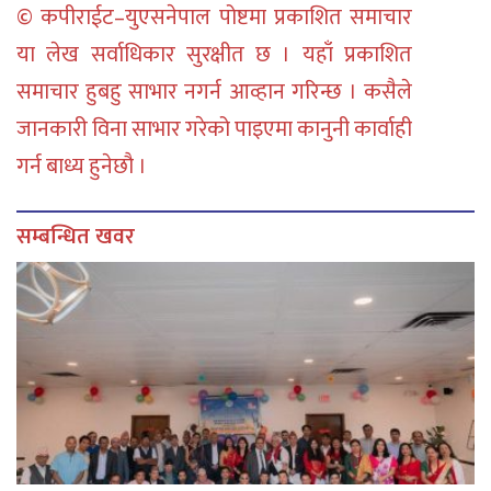
© कपीराईट–युएसनेपाल पोष्टमा प्रकाशित समाचार
या लेख सर्वाधिकार सुरक्षीत छ । यहाँ प्रकाशित
समाचार हुबहु साभार नगर्न आव्हान गरिन्छ । कसैले
जानकारी विना साभार गरेको पाइएमा कानुनी कार्वाही
गर्न बाध्य हुनेछौ ।
सम्बन्धित खवर