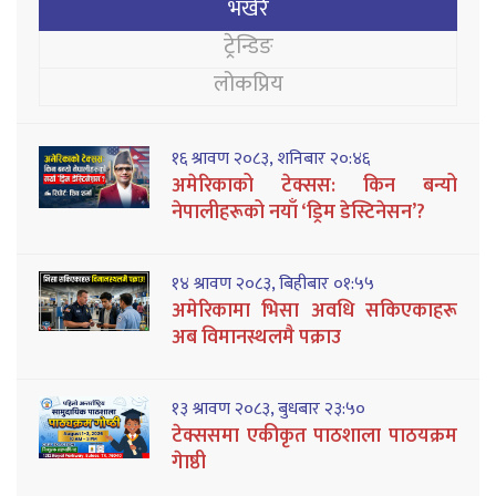
भर्खरै
ट्रेन्डिङ
लोकप्रिय
१६ श्रावण २०८३, शनिबार २०:४६
अमेरिकाको टेक्सस: किन बन्यो
नेपालीहरूको नयाँ ‘ड्रिम डेस्टिनेसन’?
१४ श्रावण २०८३, बिहीबार ०१:५५
अमेरिकामा भिसा अवधि सकिएकाहरू
अब विमानस्थलमै पक्राउ
१३ श्रावण २०८३, बुधबार २३:५०
टेक्ससमा एकीकृत पाठशाला पाठयक्रम
गेाष्ठी