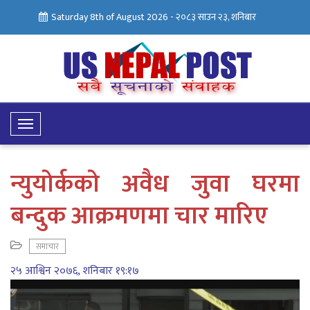
Saturday 8th of August 2026 -
२०८३ साउन २३, शनिबार
Toggle
Navigation
न्युयोर्कको अवैध जुवा घरमा
बन्दुक आक्रमणमा चार मारिए
समाचार
२५ आश्विन २०७६, शनिबार १९:१७