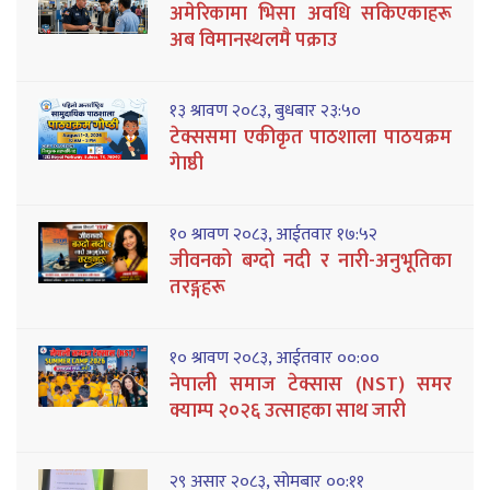
अमेरिकामा भिसा अवधि सकिएकाहरू
अब विमानस्थलमै पक्राउ
१३ श्रावण २०८३, बुधबार २३:५०
टेक्ससमा एकीकृत पाठशाला पाठयक्रम
गेाष्ठी
१० श्रावण २०८३, आईतवार १७:५२
जीवनको बग्दो नदी र नारी-अनुभूतिका
तरङ्गहरू
१० श्रावण २०८३, आईतवार ००:००
नेपाली समाज टेक्सास (NST) समर
क्याम्प २०२६ उत्साहका साथ जारी
२९ असार २०८३, सोमबार ००:११