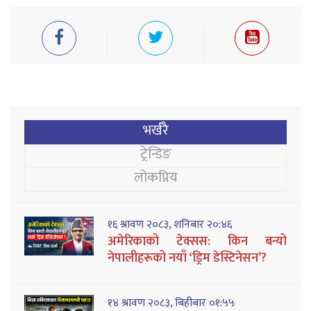
भर्खरै
ट्रेन्डिङ
लोकप्रिय
१६ श्रावण २०८३, शनिबार २०:४६
अमेरिकाको टेक्सस: किन बन्यो
नेपालीहरूको नयाँ ‘ड्रिम डेस्टिनेसन’?
१४ श्रावण २०८३, बिहीबार ०१:५५