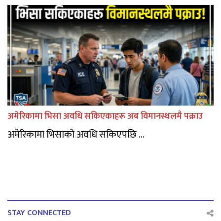
अमेरिकामा भिसा अवधि सकिएकाहरू अब विमानस्थलमै पक्राउ
अमेरिकामा भिसाको अवधि सकिएपछि ...
STAY CONNECTED