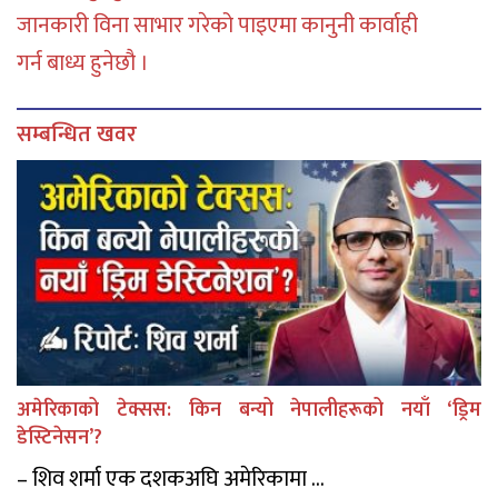
जानकारी विना साभार गरेको पाइएमा कानुनी कार्वाही
गर्न बाध्य हुनेछौ ।
सम्बन्धित खवर
अमेरिकाको टेक्सस: किन बन्यो नेपालीहरूको नयाँ ‘ड्रिम
डेस्टिनेसन’?
– शिव शर्मा एक दशकअघि अमेरिकामा ...