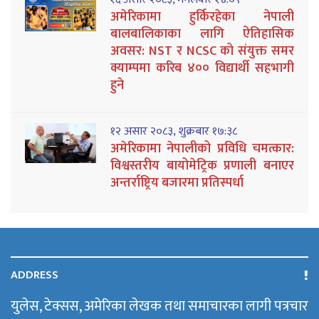
अमेरिकामा हुर्किरहेका नेपाली
बालबालिकाका लागि ऐतिहासिक
अवसर: NST र NCSC को संयुक्त समर
क्याम्पमा करिब ४०० विद्यार्थी सहभागी
हुने
१२ असार २०८३, शुक्रबार १७:३८
अमेरिकामा नेपालीको प्रविधि चमत्कार:
विश्वस्तरीय बायोमेट्रिक प्रणाली बनाएर
अन्तर्राष्ट्रिय बजारमा प्रतिस्पर्धा
ADDRESS
युलेस, टेक्सस, अमेरिका लेखक तथा समाचारका लागी पत्रचार