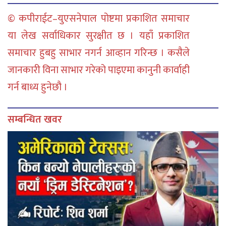
© कपीराईट–युएसनेपाल पोष्टमा प्रकाशित समाचार
या लेख सर्वाधिकार सुरक्षीत छ । यहाँ प्रकाशित
समाचार हुबहु साभार नगर्न आव्हान गरिन्छ । कसैले
जानकारी विना साभार गरेको पाइएमा कानुनी कार्वाही
गर्न बाध्य हुनेछौ ।
सम्बन्धित खवर