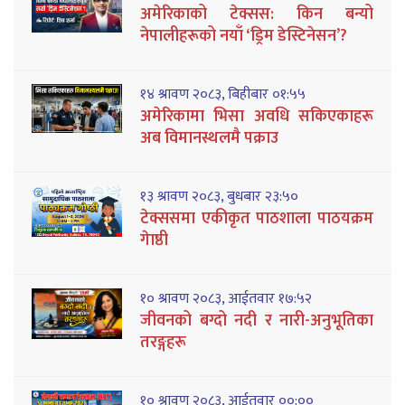
अमेरिकाको टेक्सस: किन बन्यो
नेपालीहरूको नयाँ ‘ड्रिम डेस्टिनेसन’?
१४ श्रावण २०८३, बिहीबार ०१:५५
अमेरिकामा भिसा अवधि सकिएकाहरू
अब विमानस्थलमै पक्राउ
१३ श्रावण २०८३, बुधबार २३:५०
टेक्ससमा एकीकृत पाठशाला पाठयक्रम
गेाष्ठी
१० श्रावण २०८३, आईतवार १७:५२
जीवनको बग्दो नदी र नारी-अनुभूतिका
तरङ्गहरू
१० श्रावण २०८३, आईतवार ००:००