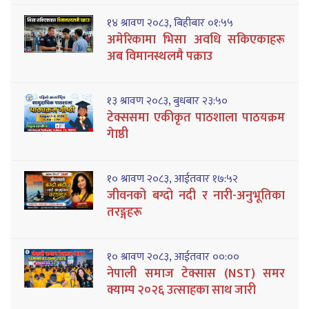
१४ श्रावण २०८३, बिहीबार ०१:५५
अमेरिकामा भिसा अवधि सकिएकाहरू
अब विमानस्थलमै पक्राउ
१३ श्रावण २०८३, बुधबार २३:५०
टेक्ससमा एकीकृत पाठशाला पाठयक्रम
गेाष्ठी
१० श्रावण २०८३, आईतवार १७:५२
जीवनको बग्दो नदी र नारी-अनुभूतिका
तरङ्गहरू
१० श्रावण २०८३, आईतवार ००:००
नेपाली समाज टेक्सास (NST) समर
क्याम्प २०२६ उत्साहका साथ जारी