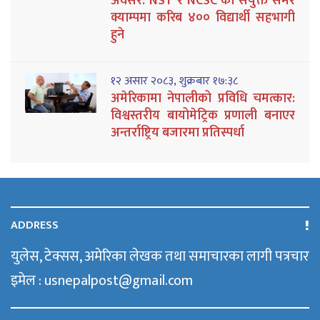
अवसर: NST र NCSC को संयुक्त समर
क्याम्पमा करिब ४०० विद्यार्थी सहभागी
हुने
१२ असार २०८३, शुक्रबार १७:३८
अमेरिकामा नेपालीको प्रविधि चमत्कार:
विश्वस्तरीय बायोमेट्रिक प्रणाली बनाएर
अन्तर्राष्ट्रिय बजारमा प्रतिस्पर्धा
ADDRESS
युलेस, टेक्सस, अमेरिका लेखक तथा समाचारका लागी पत्रचार
इमेल : usnepalpost@gmail.com