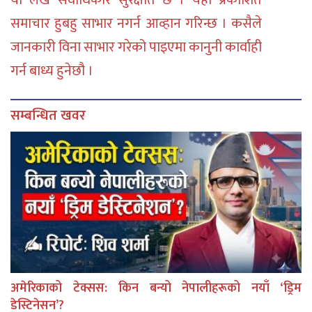
या लेख सर्वाधिकार सुरक्षीत छ । यहाँ प्रकाशित
समाचार हुबहु साभार नगर्न आव्हान गरिन्छ । कसैले
जानकारी विना साभार गरेको पाइएमा कानुनी कार्वाही
गर्न बाध्य हुनेछौ ।
सम्बन्धित खवर
अमेरिकाको टेक्सस: किन बन्यो नेपालीहरूको नयाँ ‘ड्रिम
डेस्टिनेसन’?