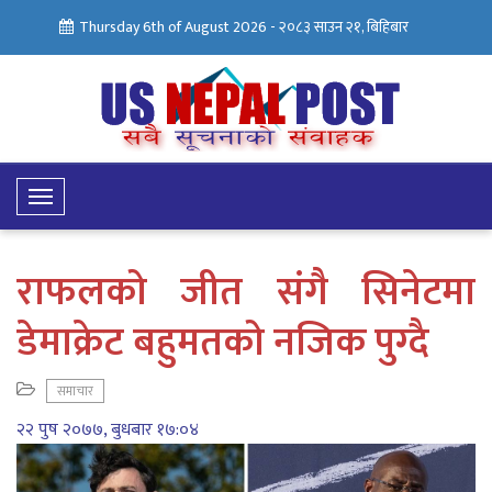
Thursday 6th of August 2026 -
२०८३ साउन २१, बिहिबार
Toggle
Navigation
राफलको जीत संगै सिनेटमा
डेमाक्रेट बहुमतको नजिक पुग्दै
समाचार
२२ पुष २०७७, बुधबार १७:०४