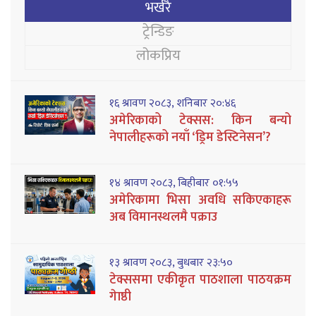
भर्खरै
ट्रेन्डिङ
लोकप्रिय
१६ श्रावण २०८३, शनिबार २०:४६
अमेरिकाको टेक्सस: किन बन्यो
नेपालीहरूको नयाँ ‘ड्रिम डेस्टिनेसन’?
१४ श्रावण २०८३, बिहीबार ०१:५५
अमेरिकामा भिसा अवधि सकिएकाहरू
अब विमानस्थलमै पक्राउ
१३ श्रावण २०८३, बुधबार २३:५०
टेक्ससमा एकीकृत पाठशाला पाठयक्रम
गेाष्ठी