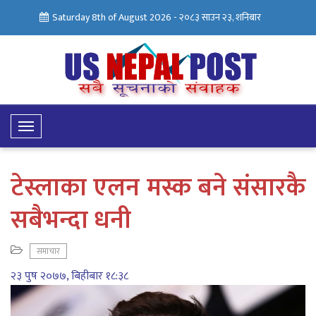
Saturday 8th of August 2026 -
२०८३ साउन २३, शनिबार
Toggle
Navigation
टेस्लाका एलन मस्क बने संसारकै
सबैभन्दा धनी
समाचार
२३ पुष २०७७, बिहीबार १८:३८