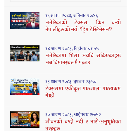
१६ श्रावण २०८३, शनिबार २०:४६
अमेरिकाको टेक्सस: किन बन्यो
नेपालीहरूको नयाँ ‘ड्रिम डेस्टिनेसन’?
१४ श्रावण २०८३, बिहीबार ०१:५५
अमेरिकामा भिसा अवधि सकिएकाहरू
अब विमानस्थलमै पक्राउ
१३ श्रावण २०८३, बुधबार २३:५०
टेक्ससमा एकीकृत पाठशाला पाठयक्रम
गेाष्ठी
१० श्रावण २०८३, आईतवार १७:५२
जीवनको बग्दो नदी र नारी-अनुभूतिका
तरङ्गहरू