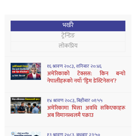
भर्खरै
ट्रेन्डिङ
लोकप्रिय
१६ श्रावण २०८३, शनिबार २०:४६
अमेरिकाको टेक्सस: किन बन्यो
नेपालीहरूको नयाँ ‘ड्रिम डेस्टिनेसन’?
१४ श्रावण २०८३, बिहीबार ०१:५५
अमेरिकामा भिसा अवधि सकिएकाहरू
अब विमानस्थलमै पक्राउ
१३ श्रावण २०८३, बुधबार २३:५०