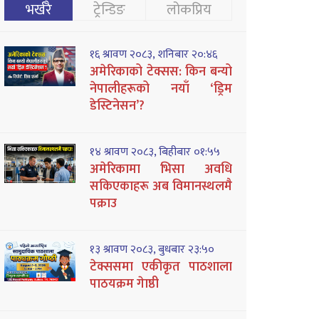
भर्खरै
ट्रेन्डिङ
लोकप्रिय
१६ श्रावण २०८३, शनिबार २०:४६
अमेरिकाको टेक्सस: किन बन्यो
नेपालीहरूको नयाँ ‘ड्रिम
डेस्टिनेसन’?
१४ श्रावण २०८३, बिहीबार ०१:५५
अमेरिकामा भिसा अवधि
सकिएकाहरू अब विमानस्थलमै
पक्राउ
१३ श्रावण २०८३, बुधबार २३:५०
टेक्ससमा एकीकृत पाठशाला
पाठयक्रम गेाष्ठी