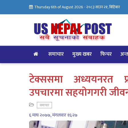
Thursday 6th of August 2026 -
२०८३ साउन २१, बिहिबार
समाचार
मुख्य खबर
फिचर
अन्तर
टेक्ससमा अध्ययनरत प
उपचारमा सहयोगगरी जीवन
समाचार
६ माघ २०७७, मंगलवार १६:२७