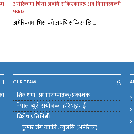
िम
अमेरिकामा भिसा अवधि सकिएकाहरू अब विमानस्थलमै
पक्राउ
अमेरिकामा भिसाको अवधि सकिएपछि ...
OUR TEAM
A
का
शिव शर्मा : प्रधानसम्पादक/प्रकाशक
m
नेपाल ब्युराे संयाेजक : हरि भट्टराई
बिशेष प्रतिनिधी
कुमार जंग कार्की : न्युजर्सि (अमेरिका)