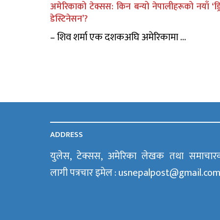
अमेरिकाको टेक्सस: किन बन्यो नेपालीहरूको नयाँ ‘ड्र
डेस्टिनेसन’?
– शिव शर्मा एक दशकअघि अमेरिकामा ...
ADDRESS
युलेस, टेक्सस, अमेरिका लेखक तथा समाचार
लागी पत्रचार इमेल : usnepalpost@gmail.co