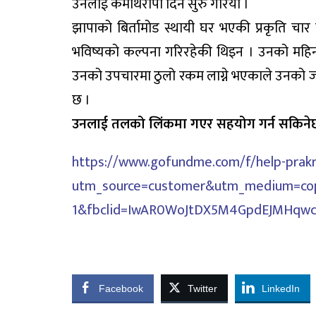
उनलाई केमोथेरापी दिन सुरु गरियो ।
झापाको बिर्तामोड स्थायी घर भएकी प्रकृति चा
भविष्यको कल्पना गरिरहेकी थिइन । उनको महिनौसम्म 
उनको उपचारमा ठुलो रकम लाग्ने भएकाले उनको 
छ ।
उनलाई तलको लिंकमा गएर सहयोग गर्न सकिने
https://www.gofundme.com/f/help-prakr
utm_source=customer&utm_medium=copy
1&fbclid=IwAR0WoJtDX5M4GpdEJMHqwc
Facebook
Twitter
LinkedIn