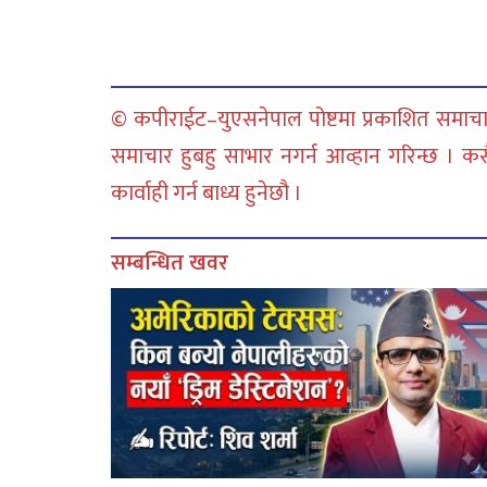
© कपीराईट–युएसनेपाल पोष्टमा प्रकाशित समाचार
समाचार हुबहु साभार नगर्न आव्हान गरिन्छ । क
कार्वाही गर्न बाध्य हुनेछौ ।
सम्बन्धित खवर