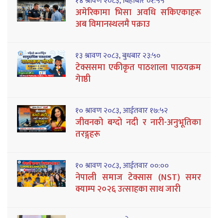
१४ श्रावण २०८३, बिहीबार ०१:५५
अमेरिकामा भिसा अवधि सकिएकाहरू
अब विमानस्थलमै पक्राउ
१३ श्रावण २०८३, बुधबार २३:५०
टेक्ससमा एकीकृत पाठशाला पाठयक्रम
गेाष्ठी
१० श्रावण २०८३, आईतवार १७:५२
जीवनको बग्दो नदी र नारी-अनुभूतिका
तरङ्गहरू
१० श्रावण २०८३, आईतवार ००:००
नेपाली समाज टेक्सास (NST) समर
क्याम्प २०२६ उत्साहका साथ जारी