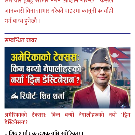
समाचार हुबहु साभार नगर्न आव्हान गरिन्छ । कसैले
जानकारी विना साभार गरेको पाइएमा कानुनी कार्वाही
गर्न बाध्य हुनेछौ ।
सम्बन्धित खवर
अमेरिकाको टेक्सस: किन बन्यो नेपालीहरूको नयाँ ‘ड्रिम
डेस्टिनेसन’?
– शिव शर्मा एक दशकअघि अमेरिकामा ...