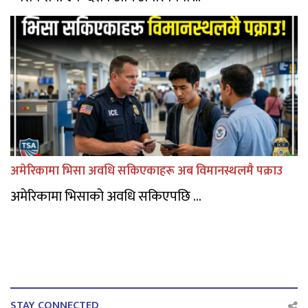
अमेरिकामा भिसा अवधि सकिएकाहरू अब विमानस्थलमै पक्राउ
अमेरिकामा भिसाको अवधि सकिएपछि ...
STAY CONNECTED