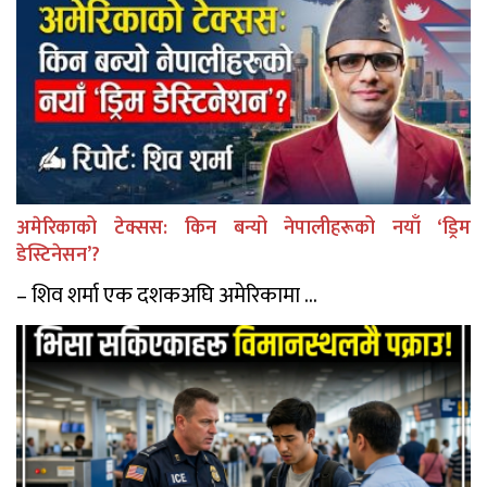
अमेरिकाको टेक्सस: किन बन्यो नेपालीहरूको नयाँ ‘ड्रिम
डेस्टिनेसन’?
– शिव शर्मा एक दशकअघि अमेरिकामा ...