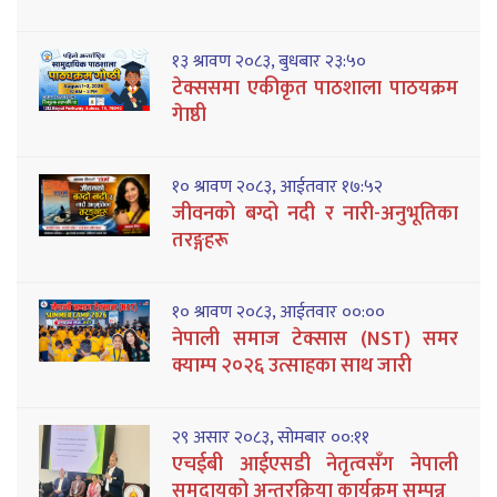
१३ श्रावण २०८३, बुधबार २३:५०
टेक्ससमा एकीकृत पाठशाला पाठयक्रम
गेाष्ठी
१० श्रावण २०८३, आईतवार १७:५२
जीवनको बग्दो नदी र नारी-अनुभूतिका
तरङ्गहरू
१० श्रावण २०८३, आईतवार ००:००
नेपाली समाज टेक्सास (NST) समर
क्याम्प २०२६ उत्साहका साथ जारी
२९ असार २०८३, सोमबार ००:११
एचईबी आईएसडी नेतृत्वसँग नेपाली
समुदायको अन्तरक्रिया कार्यक्रम सम्पन्न