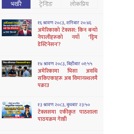
भर्खरै
ट्रेन्डिङ
लोकप्रिय
१६ श्रावण २०८३, शनिबार २०:४६
अमेरिकाको टेक्सस: किन बन्यो
नेपालीहरूको नयाँ ‘ड्रिम
डेस्टिनेसन’?
१४ श्रावण २०८३, बिहीबार ०१:५५
अमेरिकामा भिसा अवधि
सकिएकाहरू अब विमानस्थलमै
पक्राउ
१३ श्रावण २०८३, बुधबार २३:५०
टेक्ससमा एकीकृत पाठशाला
पाठयक्रम गेाष्ठी