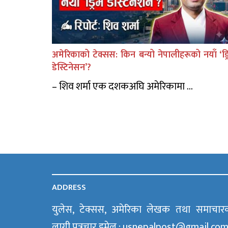
अमेरिकाको टेक्सस: किन बन्यो नेपालीहरूको नयाँ ‘ड्र
डेस्टिनेसन’?
– शिव शर्मा एक दशकअघि अमेरिकामा ...
ADDRESS
युलेस, टेक्सस, अमेरिका लेखक तथा समाचार
लागी पत्रचार इमेल : usnepalpost@gmail.co