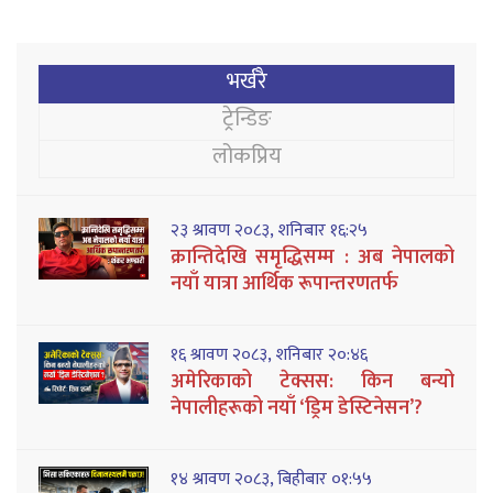
भर्खरै
ट्रेन्डिङ
लोकप्रिय
२३ श्रावण २०८३, शनिबार १६:२५
क्रान्तिदेखि समृद्धिसम्म : अब नेपालको
नयाँ यात्रा आर्थिक रूपान्तरणतर्फ
१६ श्रावण २०८३, शनिबार २०:४६
अमेरिकाको टेक्सस: किन बन्यो
नेपालीहरूको नयाँ ‘ड्रिम डेस्टिनेसन’?
१४ श्रावण २०८३, बिहीबार ०१:५५