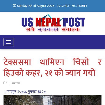
Sunday 9th of August 2026 -
२०८३ साउन २४, आइतवार
Toggle
Navigation
टेक्ससमा थामिएन चिसो र
हिउको कहर, २१ को ज्यान गयो
समाचार
५ फाल्गुन २०७७, बुधबार १६:२७