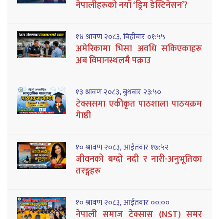
नेपालीहरूको नयाँ ‘ड्रिम डेस्टिनेसन’?
१४ श्रावण २०८३, बिहीबार ०१:५५
अमेरिकामा भिसा अवधि सकिएकाहरू
अब विमानस्थलमै पक्राउ
१३ श्रावण २०८३, बुधबार २३:५०
टेक्ससमा एकीकृत पाठशाला पाठयक्रम
गेाष्ठी
१० श्रावण २०८३, आईतवार १७:५२
जीवनको बग्दो नदी र नारी-अनुभूतिका
तरङ्गहरू
१० श्रावण २०८३, आईतवार ००:००
नेपाली समाज टेक्सास (NST) समर