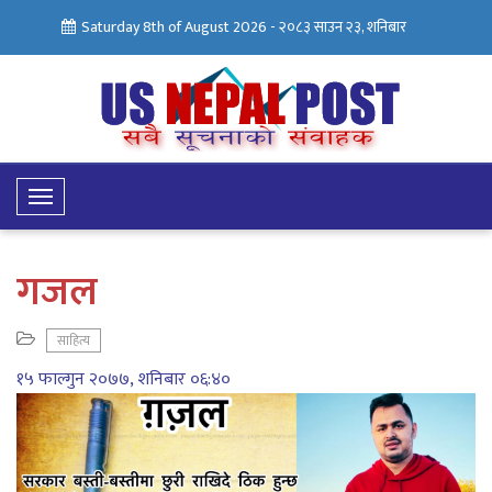
Saturday 8th of August 2026 -
२०८३ साउन २३, शनिबार
Toggle
Navigation
गजल
साहित्य
१५ फाल्गुन २०७७, शनिबार ०६:४०