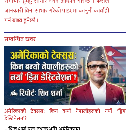
समाचार हुबहु साभार नगर्न आव्हान गरिन्छ । कसैले
जानकारी विना साभार गरेको पाइएमा कानुनी कार्वाही
गर्न बाध्य हुनेछौ ।
सम्बन्धित खवर
अमेरिकाको टेक्सस: किन बन्यो नेपालीहरूको नयाँ ‘ड्रिम
डेस्टिनेसन’?
– शिव शर्मा एक दशकअघि अमेरिकामा ...