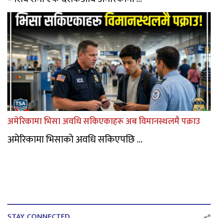
अमेरिकामा भिसा अवधि सकिएकाहरू अब विमानस्थलमै पक्राउ
अमेरिकामा भिसाको अवधि सकिएपछि ...
STAY CONNECTED