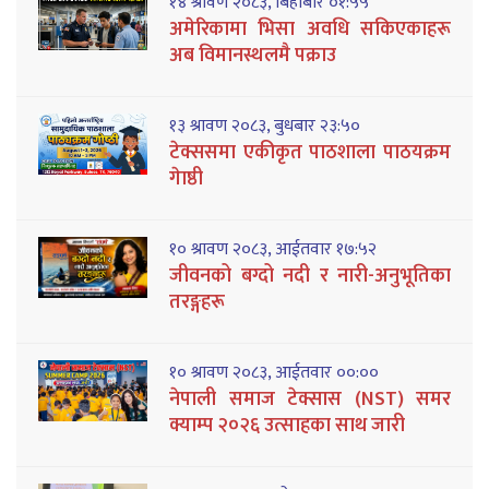
१४ श्रावण २०८३, बिहीबार ०१:५५
अमेरिकामा भिसा अवधि सकिएकाहरू
अब विमानस्थलमै पक्राउ
१३ श्रावण २०८३, बुधबार २३:५०
टेक्ससमा एकीकृत पाठशाला पाठयक्रम
गेाष्ठी
१० श्रावण २०८३, आईतवार १७:५२
जीवनको बग्दो नदी र नारी-अनुभूतिका
तरङ्गहरू
१० श्रावण २०८३, आईतवार ००:००
नेपाली समाज टेक्सास (NST) समर
क्याम्प २०२६ उत्साहका साथ जारी