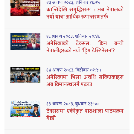
२३ श्रावण २०८३, शनिबार १६:२५
क्रान्तिदेखि समृद्धिसम्म : अब नेपालको
नयाँ यात्रा आर्थिक रूपान्तरणतर्फ
१६ श्रावण २०८३, शनिबार २०:४६
अमेरिकाको टेक्सस: किन बन्यो
नेपालीहरूको नयाँ ‘ड्रिम डेस्टिनेसन’?
१४ श्रावण २०८३, बिहीबार ०१:५५
अमेरिकामा भिसा अवधि सकिएकाहरू
अब विमानस्थलमै पक्राउ
१३ श्रावण २०८३, बुधबार २३:५०
टेक्ससमा एकीकृत पाठशाला पाठयक्रम
गेाष्ठी