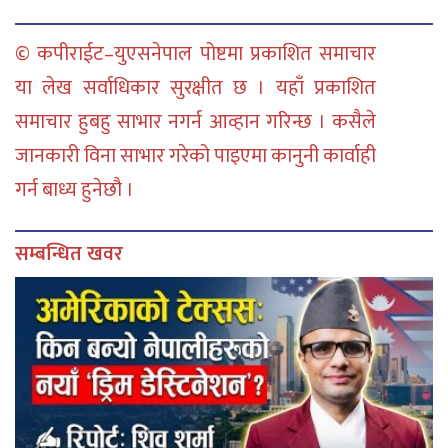
© कपीराईट–युएसनेपाल पोष्टमा प्रकाशित समाचार
या लेख सर्वाधिकार सुरक्षीत छ । यहाँ प्रकाशित
समाचार हुबहु साभार नगर्न आव्हान गरिन्छ । कसैले
जानकारी विना साभार गरेको पाइएमा कानुनी कार्वाही
गर्न बाध्य हुनेछौ ।
सम्बन्धित खवर