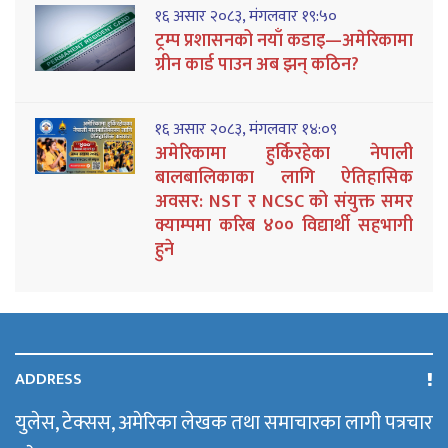
१६ असार २०८३, मंगलवार १९:५०
ट्रम्प प्रशासनको नयाँ कडाइ—अमेरिकामा
ग्रीन कार्ड पाउन अब झन् कठिन?
१६ असार २०८३, मंगलवार १४:०९
अमेरिकामा हुर्किरहेका नेपाली
बालबालिकाका लागि ऐतिहासिक
अवसर: NST र NCSC को संयुक्त समर
क्याम्पमा करिब ४०० विद्यार्थी सहभागी
हुने
ADDRESS
युलेस, टेक्सस, अमेरिका लेखक तथा समाचारका लागी पत्रचार