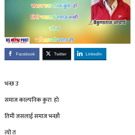
Facebook
Twitter
LinkedIn
भन्छ
उ
समाज
काल्पनिक
कुरा
हो
तिमी
जसलाई
समाज
भन्छौ
त्यो
त