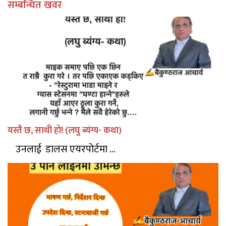
सम्बन्धित खवर
यस्तै छ, साथी हो! (लघु ब्यंग्य- कथा)
उनलाई डालस एयरपोर्टमा ...