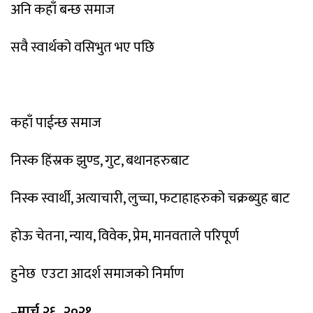
अनि
कहाँ
बन्छ
समाज
सवै
स्वार्थको
वसिभुत
भए
पछि
कहाँ
पाईन्छ
समाज
निस्क
हिंस्रक
झुण्ड
,
गुट
,
बथानहरुबाट
निस्क
स्वार्थी
,
अत्याचारी
,
लुच्चा
,
फटाहाहरुको
चक्रब्युह
बाट
होऊ
चेतना
,
न्याय
,
विवेक
,
प्रेम
,
मानवताले
परिपूर्ण
हुनेछ
एउटा
आदर्श
समाजको
निर्माण
–
मार्च
२६
,
२०२१