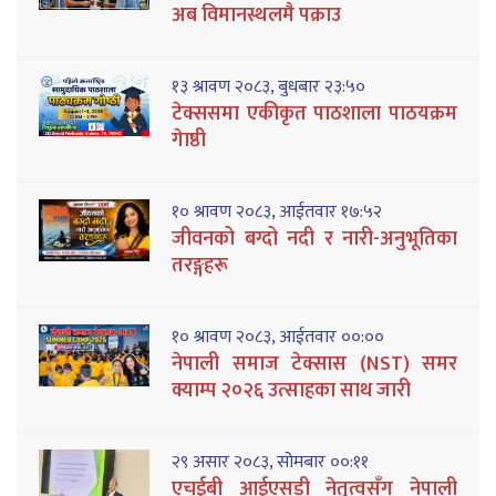
अब विमानस्थलमै पक्राउ
१३ श्रावण २०८३, बुधबार २३:५०
टेक्ससमा एकीकृत पाठशाला पाठयक्रम
गेाष्ठी
१० श्रावण २०८३, आईतवार १७:५२
जीवनको बग्दो नदी र नारी-अनुभूतिका
तरङ्गहरू
१० श्रावण २०८३, आईतवार ००:००
नेपाली समाज टेक्सास (NST) समर
क्याम्प २०२६ उत्साहका साथ जारी
२९ असार २०८३, सोमबार ००:११
एचईबी आईएसडी नेतृत्वसँग नेपाली