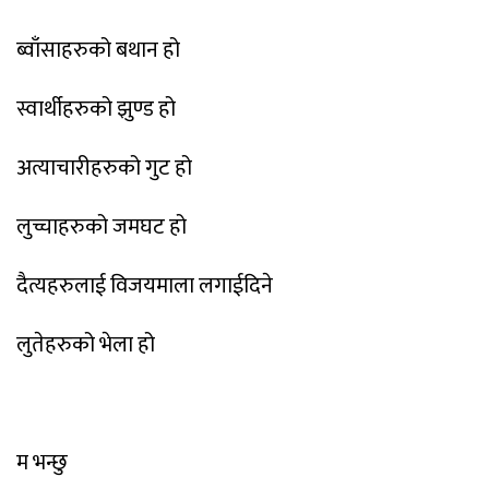
ब्वाँसाहरुको
बथान
हो
स्वार्थीहरुको
झुण्ड
हो
अत्याचारीहरुको
गुट
हो
लुच्चाहरुको
जमघट
हो
दैत्यहरुलाई
विजयमाला
लगाईदिने
लुतेहरुको
भेला
हो
म
भन्छु