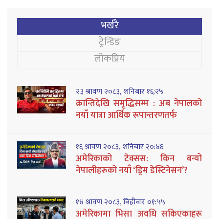
भर्खरै
ट्रेन्डिङ
लोकप्रिय
२३ श्रावण २०८३, शनिबार १६:२५
क्रान्तिदेखि समृद्धिसम्म : अब नेपालको
नयाँ यात्रा आर्थिक रूपान्तरणतर्फ
१६ श्रावण २०८३, शनिबार २०:४६
अमेरिकाको टेक्सस: किन बन्यो
नेपालीहरूको नयाँ ‘ड्रिम डेस्टिनेसन’?
१४ श्रावण २०८३, बिहीबार ०१:५५
अमेरिकामा भिसा अवधि सकिएकाहरू