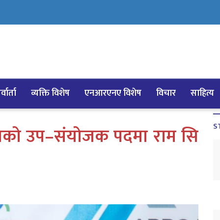
्वार्ता
व्यक्ति विशेष
एनआरएनए विशेष
विचार
साहित्य
S
्रको उप–संयोजक पदमा राम सि