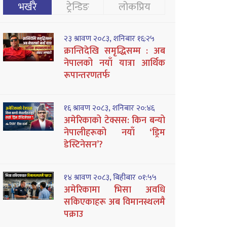
भर्खरै
ट्रेन्डिङ
लोकप्रिय
२३ श्रावण २०८३, शनिबार १६:२५
क्रान्तिदेखि समृद्धिसम्म : अब
नेपालको नयाँ यात्रा आर्थिक
रूपान्तरणतर्फ
१६ श्रावण २०८३, शनिबार २०:४६
अमेरिकाको टेक्सस: किन बन्यो
नेपालीहरूको नयाँ ‘ड्रिम
डेस्टिनेसन’?
१४ श्रावण २०८३, बिहीबार ०१:५५
अमेरिकामा भिसा अवधि
सकिएकाहरू अब विमानस्थलमै
पक्राउ