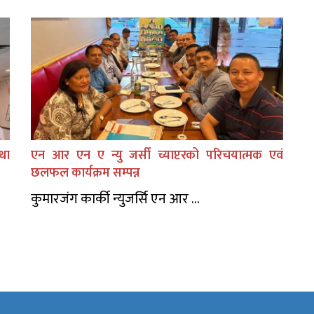
तथा
एन आर एन ए न्यु जर्सी च्याप्टरको परिचयात्मक एवं
छलफल कार्यक्रम सम्पन्न
कुमारजंग कार्की न्युजर्सि एन आर ...