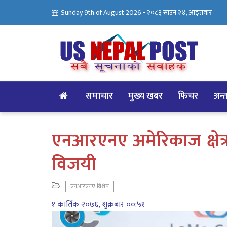
Sunday 9th of August 2026 -
२०८३ साउन २४, आइतवार
समाचार
मुख्य खबर
फिचर
अन्तर
एनआरएनए अमेरिकाज क्षेत
विजयी
एनआरएनए विशेष
१ कार्तिक २०७६, शुक्रबार ००:५१