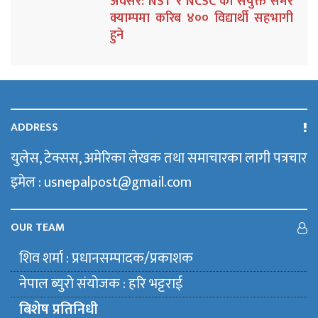
अवसर: NST र NCSC को संयुक्त समर
क्याम्पमा करिब ४०० विद्यार्थी सहभागी
हुने
ADDRESS
युलेस, टेक्सस, अमेरिका लेखक तथा समाचारका लागी पत्रचार
इमेल : usnepalpost@gmail.com
OUR TEAM
शिव शर्मा : प्रधानसम्पादक/प्रकाशक
नेपाल ब्युराे संयाेजक : हरि भट्टराई
बिशेष प्रतिनिधी