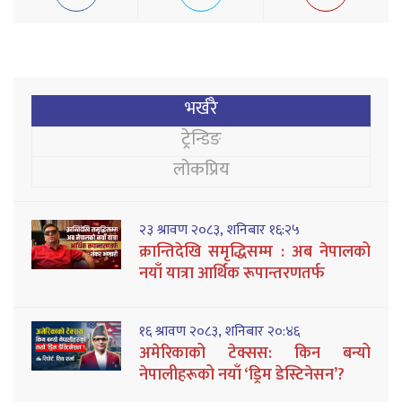
भर्खरै
ट्रेन्डिङ
लोकप्रिय
२३ श्रावण २०८३, शनिबार १६:२५
क्रान्तिदेखि समृद्धिसम्म : अब नेपालको
नयाँ यात्रा आर्थिक रूपान्तरणतर्फ
१६ श्रावण २०८३, शनिबार २०:४६
अमेरिकाको टेक्सस: किन बन्यो
नेपालीहरूको नयाँ ‘ड्रिम डेस्टिनेसन’?