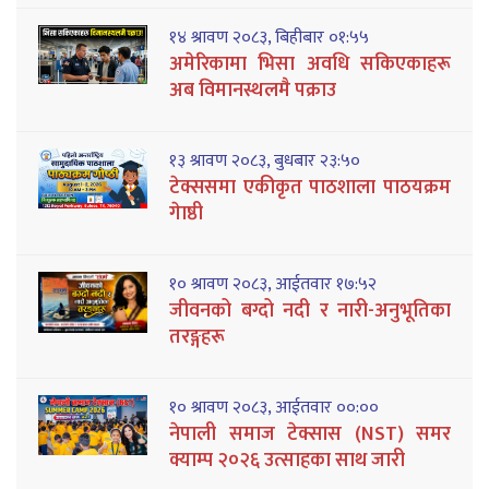
१४ श्रावण २०८३, बिहीबार ०१:५५
अमेरिकामा भिसा अवधि सकिएकाहरू
अब विमानस्थलमै पक्राउ
१३ श्रावण २०८३, बुधबार २३:५०
टेक्ससमा एकीकृत पाठशाला पाठयक्रम
गेाष्ठी
१० श्रावण २०८३, आईतवार १७:५२
जीवनको बग्दो नदी र नारी-अनुभूतिका
तरङ्गहरू
१० श्रावण २०८३, आईतवार ००:००
नेपाली समाज टेक्सास (NST) समर
क्याम्प २०२६ उत्साहका साथ जारी