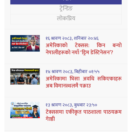
ट्रेन्डिङ
लोकप्रिय
१६ श्रावण २०८३, शनिबार २०:४६
अमेरिकाको टेक्सस: किन बन्यो
नेपालीहरूको नयाँ ‘ड्रिम डेस्टिनेसन’?
१४ श्रावण २०८३, बिहीबार ०१:५५
अमेरिकामा भिसा अवधि सकिएकाहरू
अब विमानस्थलमै पक्राउ
१३ श्रावण २०८३, बुधबार २३:५०
टेक्ससमा एकीकृत पाठशाला पाठयक्रम
गेाष्ठी