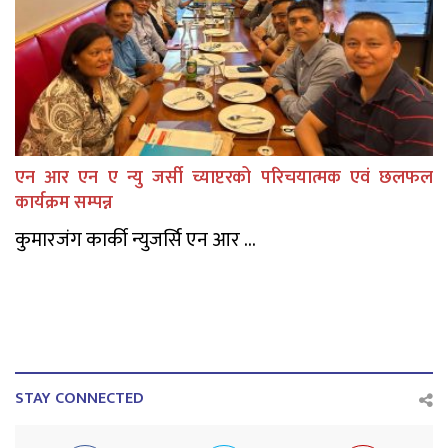
एन आर एन ए न्यु जर्सी च्याप्टरको परिचयात्मक एवं छलफल
कार्यक्रम सम्पन्न
कुमारजंग कार्की न्युजर्सि एन आर ...
STAY CONNECTED