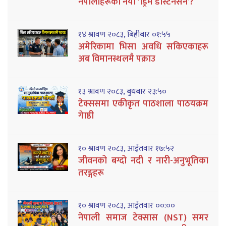
नेपालीहरूको नयाँ ‘ड्रिम डेस्टिनेसन’?
१४ श्रावण २०८३, बिहीबार ०१:५५
अमेरिकामा भिसा अवधि सकिएकाहरू
अब विमानस्थलमै पक्राउ
१३ श्रावण २०८३, बुधबार २३:५०
टेक्ससमा एकीकृत पाठशाला पाठयक्रम
गेाष्ठी
१० श्रावण २०८३, आईतवार १७:५२
जीवनको बग्दो नदी र नारी-अनुभूतिका
तरङ्गहरू
१० श्रावण २०८३, आईतवार ००:००
नेपाली समाज टेक्सास (NST) समर