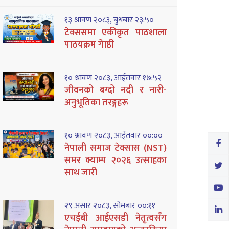
१३ श्रावण २०८३, बुधबार २३:५०
टेक्ससमा एकीकृत पाठशाला
पाठयक्रम गेाष्ठी
१० श्रावण २०८३, आईतवार १७:५२
जीवनको बग्दो नदी र नारी-
अनुभूतिका तरङ्गहरू
१० श्रावण २०८३, आईतवार ००:००
नेपाली समाज टेक्सास (NST)
समर क्याम्प २०२६ उत्साहका
साथ जारी
२९ असार २०८३, सोमबार ००:११
एचईबी आईएसडी नेतृत्वसँग