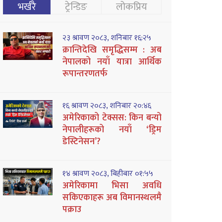
भर्खरै
ट्रेन्डिङ
लोकप्रिय
२३ श्रावण २०८३, शनिबार १६:२५
क्रान्तिदेखि समृद्धिसम्म : अब
नेपालको नयाँ यात्रा आर्थिक
रूपान्तरणतर्फ
१६ श्रावण २०८३, शनिबार २०:४६
अमेरिकाको टेक्सस: किन बन्यो
नेपालीहरूको नयाँ ‘ड्रिम
डेस्टिनेसन’?
१४ श्रावण २०८३, बिहीबार ०१:५५
अमेरिकामा भिसा अवधि
सकिएकाहरू अब विमानस्थलमै
पक्राउ