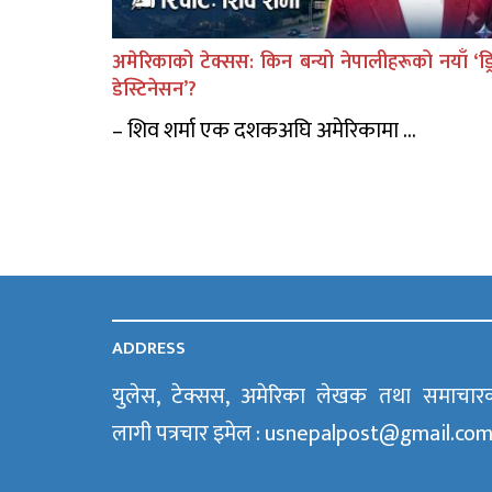
अमेरिकाको टेक्सस: किन बन्यो नेपालीहरूको नयाँ ‘ड्र
डेस्टिनेसन’?
– शिव शर्मा एक दशकअघि अमेरिकामा ...
ADDRESS
युलेस, टेक्सस, अमेरिका लेखक तथा समाचार
लागी पत्रचार इमेल : usnepalpost@gmail.co