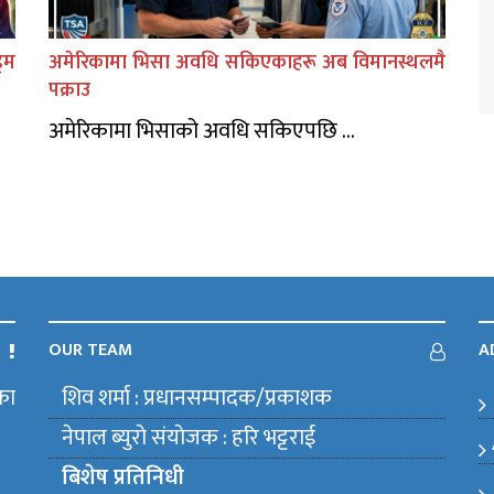
िम
अमेरिकामा भिसा अवधि सकिएकाहरू अब विमानस्थलमै
पक्राउ
अमेरिकामा भिसाको अवधि सकिएपछि ...
OUR TEAM
A
का
शिव शर्मा : प्रधानसम्पादक/प्रकाशक
m
नेपाल ब्युराे संयाेजक : हरि भट्टराई
बिशेष प्रतिनिधी