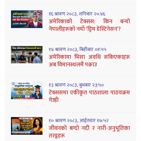
१६ श्रावण २०८३, शनिबार २०:४६
अमेरिकाको टेक्सस: किन बन्यो
नेपालीहरूको नयाँ ‘ड्रिम डेस्टिनेसन’?
१४ श्रावण २०८३, बिहीबार ०१:५५
अमेरिकामा भिसा अवधि सकिएकाहरू
अब विमानस्थलमै पक्राउ
१३ श्रावण २०८३, बुधबार २३:५०
टेक्ससमा एकीकृत पाठशाला पाठयक्रम
गेाष्ठी
१० श्रावण २०८३, आईतवार १७:५२
जीवनको बग्दो नदी र नारी-अनुभूतिका
तरङ्गहरू