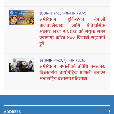
१६ असार २०८३, मंगलवार १४:०९
अमेरिकामा हुर्किरहेका नेपाली
बालबालिकाका लागि ऐतिहासिक
अवसर: NST र NCSC को संयुक्त समर
क्याम्पमा करिब ४०० विद्यार्थी सहभागी
हुने
१२ असार २०८३, शुक्रबार १७:३८
अमेरिकामा नेपालीको प्रविधि चमत्कार:
विश्वस्तरीय बायोमेट्रिक प्रणाली बनाएर
अन्तर्राष्ट्रिय बजारमा प्रतिस्पर्धा
ADDRESS