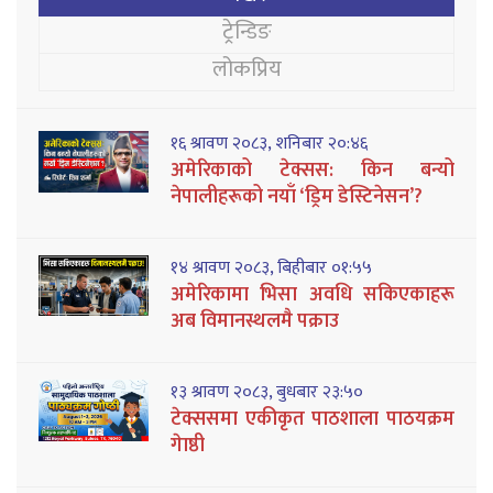
ट्रेन्डिङ
लोकप्रिय
१६ श्रावण २०८३, शनिबार २०:४६
अमेरिकाको टेक्सस: किन बन्यो
नेपालीहरूको नयाँ ‘ड्रिम डेस्टिनेसन’?
१४ श्रावण २०८३, बिहीबार ०१:५५
अमेरिकामा भिसा अवधि सकिएकाहरू
अब विमानस्थलमै पक्राउ
१३ श्रावण २०८३, बुधबार २३:५०
टेक्ससमा एकीकृत पाठशाला पाठयक्रम
गेाष्ठी