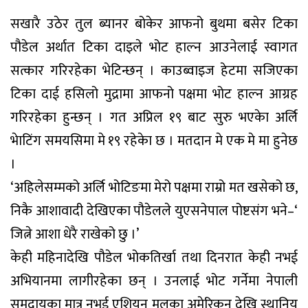
सखारै उठेर तुल ब्यानर बोकेर आफनो बुथमा बसेर टिका
पौडेल अर्थात टिका दाइले भोट हाल्न आउनेलाई स्वागत
सत्कार गरिरहेका भेटिन्छन् । काउब्वाइज हेटमा सजिएका
टिका दाई हसिलो मुद्रामा आफनो पक्षमा भोट हाल्न आग्रह
गरिरहेका हुन्छन् । गत अप्रिल १९ बाट सुरु भएकेा अर्लि
भेाटिंग समयसिमा मे १९ रहेकेा छ । मतदान मे एक मे मा हुनेछ
।
‘अहिलेसम्मको अर्लि भोटिङमा मेरो पक्षमा राम्रो मत खसेको छ,
निकै आशावादी देखिएका पौडेलले युएसनेपाल पोष्टसंग भने–‘
जित्ने आशा धेरै राखेको छु ।’
केही महिनादेखि पौडेल भोकतिर्खा तथा दिनरात केही नभई
अभियानमा लागीरहेका छन् । उनलाई भोट गर्नेमा नेपाली
समुदायका मात्र नभई एशियन मुलका अमेरिकन देखि स्थानिय