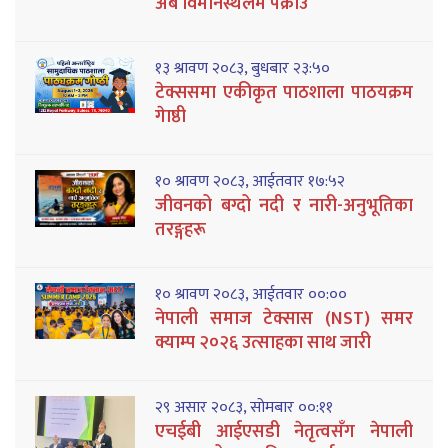
अब विमानस्थलमै पक्राउ
१३ श्रावण २०८३, बुधबार २३:५०
टेक्ससमा एकीकृत पाठशाला पाठयक्रम
गेाष्ठी
१० श्रावण २०८३, आईतवार १७:५२
जीवनको बग्दो नदी र नारी-अनुभूतिका
तरङ्गहरू
१० श्रावण २०८३, आईतवार ००:००
नेपाली समाज टेक्सास (NST) समर
क्याम्प २०२६ उत्साहका साथ जारी
२९ असार २०८३, सोमबार ००:११
एचईबी आईएसडी नेतृत्वसँग नेपाली