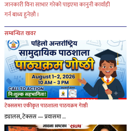
जानकारी विना साभार गरेको पाइएमा कानुनी कार्वाही
गर्न बाध्य हुनेछौ ।
सम्बन्धित खवर
टेक्ससमा एकीकृत पाठशाला पाठयक्रम गेाष्ठी
ड्यालस, टेक्सस — प्रवासमा ...