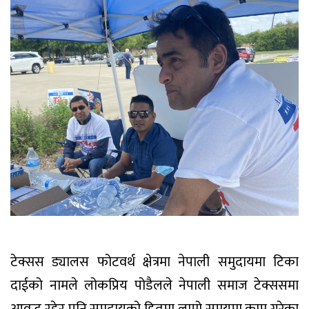
टेक्सस ड्यालस फोटवर्थ क्षेत्रमा नेपाली समुदायमा टिका
दाईको नामले लोकप्रिय पोडैलले नेपाली समाज टेक्ससमा
आवद्ध रहेर पनि समुदायको हितमा लामो समयमा काम गरेका