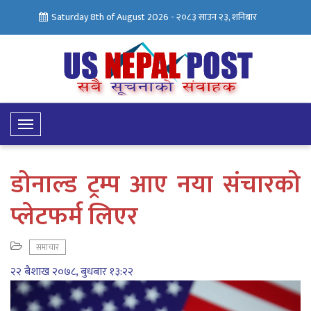
Saturday 8th of August 2026 -
२०८३ साउन २३, शनिबार
Toggle
Navigation
डोनाल्ड ट्रम्प आए नया संचारको
प्लेटफर्म लिएर
समाचार
२२ बैशाख २०७८, बुधबार १३:२२