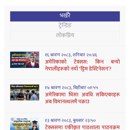
भर्खरै
ट्रेन्डिङ
लोकप्रिय
१६ श्रावण २०८३, शनिबार २०:४६
अमेरिकाको टेक्सस: किन बन्यो
नेपालीहरूको नयाँ ‘ड्रिम डेस्टिनेसन’?
१४ श्रावण २०८३, बिहीबार ०१:५५
अमेरिकामा भिसा अवधि सकिएकाहरू
अब विमानस्थलमै पक्राउ
१३ श्रावण २०८३, बुधबार २३:५०
टेक्ससमा एकीकृत पाठशाला पाठयक्रम