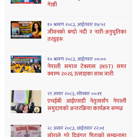
गेाष्ठी
१० श्रावण २०८३, आईतवार १७:५२
जीवनको बग्दो नदी र नारी-अनुभूतिका
तरङ्गहरू
१० श्रावण २०८३, आईतवार ००:००
नेपाली समाज टेक्सास (NST) समर
क्याम्प २०२६ उत्साहका साथ जारी
२९ असार २०८३, सोमबार ००:११
एचईबी आईएसडी नेतृत्वसँग नेपाली
समुदायको अन्तरक्रिया कार्यक्रम सम्पन्न
२८ असार २०८३, आईतवार २२:०१
छोराले गरे दिवंगत पिताको सम्झनामा