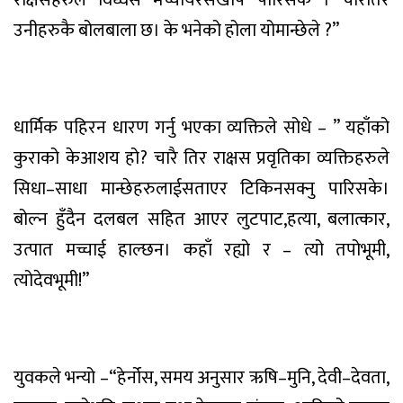
राक्षसहरुले
विध्वंस
मच्चायर
सखाप
पारिसके
।
चारैतिर
उनीहरुकै
बोलबाला
छ।
के
भनेको
होला
यो
मान्छेले
?”
धार्मिक
पहिरन
धारण
गर्नु
भएका
व्यक्तिले
सोधे
– ”
यहाँको
कुराको
के
आशय
हो
?
चारै
तिर
राक्षस
प्रवृतिका
व्यक्तिहरुले
सिधा
–
साधा
मान्छेहरुलाई
सताएर
टिकिनसक्नु
पारिसके
।
बोल्न
हुँदैन
दलबल
सहित
आएर
लुटपाट
,
हत्या
,
बलात्कार
,
उत्पात
मच्चाई
हाल्छन
।
कहाँ
रह्यो
र
–
त्यो
तपोभूमी
,
त्यो
देवभूमी
!”
युवकले
भन्यो
–“
हेर्नोस
,
समय
अनुसार
ऋषि
–
मुनि
,
देवी
–
देवता
,