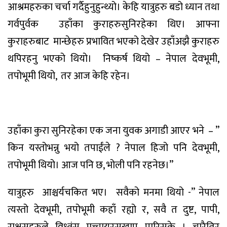
आश्रमहरुका
चर्चा
गर्दै
हुनुहुन्थ्यो
।
केहि
यात्रुहरु
बडो
ध्यान
तथा
गर्वपुर्वक
उहाँका
कुराहरु
सुनिरहेका
थिए
।
आफ्ना
कुराहरुबाट
मान्छेहरु
प्रभावित
भएको
देखेर
उहाँ
अझै
कुराहरु
थपिरहनु
भएको
थियो
।
निष्कर्ष
थियो
–
नेपाल
देवभूमी
,
तपोभूमी
थियो
,
तर
आज
केहि
रहेन
।
उहाँका
कुरा
सुनिरहेका
एक
जना
युवक
अगाडी
आएर
भने
– ”
किन
यस्तो
भन्नु
भयो
तपाईंले
?
नेपाल
हिजो
पनि
देवभूमी
,
तपोभूमी
थियो
।
आज
पनि
छ
,
भोली
पनि
रहनेछ
।
”
यात्रुहरु
आश्चर्यचकित
भए
।
सवैको
मनमा
थियो
-”
नेपाल
त्यस्तो
देवभूमी
,
तपोभूमी
कहाँ
रह्यो
र
,
सवै
त
दुष्ट
,
पापी
,