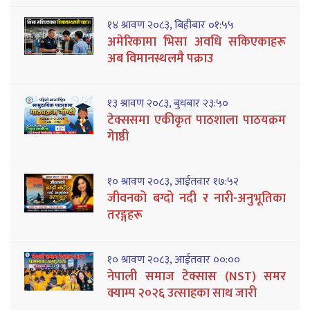
१४ श्रावण २०८३, बिहीबार ०१:५५
अमेरिकामा भिसा अवधि सकिएकाहरू
अब विमानस्थलमै पक्राउ
१३ श्रावण २०८३, बुधबार २३:५०
टेक्ससमा एकीकृत पाठशाला पाठयक्रम
गेाष्ठी
१० श्रावण २०८३, आईतवार १७:५२
जीवनको बग्दो नदी र नारी-अनुभूतिका
तरङ्गहरू
१० श्रावण २०८३, आईतवार ००:००
नेपाली समाज टेक्सास (NST) समर
क्याम्प २०२६ उत्साहका साथ जारी