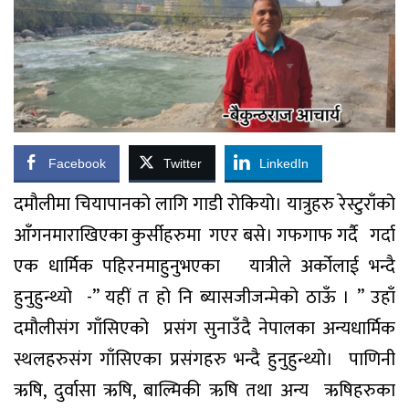
Facebook
Twitter
LinkedIn
दमौलीमा
चियापानको
लागि
गाडी
रोकियो
।
यात्रुहरु
रेस्टुराँको
आँगनमा
राखिएका
कुर्सीहरुमा
गएर
बसे
।
गफगाफ
गर्दै
गर्दा
एक
धार्मिक
पहिरनमा
हुनुभएका
यात्रीले
अर्कोलाई
भन्दै
हुनुहुन्थ्यो
-”
यहीं
त
हो
नि
ब्यासजी
जन्मेको
ठाऊँ
।
”
उहाँ
दमौलीसंग
गाँसिएको
प्रसंग
सुनाउँदै
नेपालका
अन्य
धार्मिक
स्थल
हरु
संग
गाँसिएका
प्रसंगहरु
भन्दै
हुनुहुन्थ्यो
।
पाणिनी
ऋषि
,
दुर्वासा
ऋषि
,
बाल्मिकी
ऋषि
तथा
अन्य
ऋषिहरुका