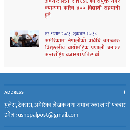
अवसर: NST र NCSC को संयुक्त समर
क्याम्पमा करिब ४०० विद्यार्थी सहभागी
हुने
१२ असार २०८३, शुक्रबार १७:३८
अमेरिकामा नेपालीको प्रविधि चमत्कार:
विश्वस्तरीय बायोमेट्रिक प्रणाली बनाएर
अन्तर्राष्ट्रिय बजारमा प्रतिस्पर्धा
ADDRESS
युलेस, टेक्सस, अमेरिका लेखक तथा समाचारका लागी पत्रचार
इमेल : usnepalpost@gmail.com