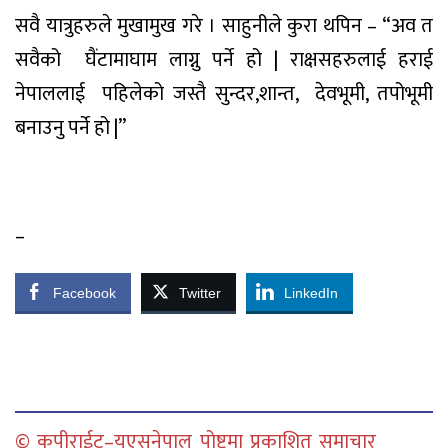
सवै
यात्रुहरुले
मुखामुख
गरे
।
साहुनी
ले
कुरा
थपिन
– “
अव
त
सवैको
घैंटामा
घाम
लाग्नु
पर्ने
हो
|
राक्षसहरुलाई
हराई
नेपाललाई
पहिलेको
जस्तै
सुन्दर
,
शान्त
,
देवभूमी
,
तपोभूमी
बनाउनु
पर्ने
हो
|
”
–
Facebook
Twitter
LinkedIn
© कपीराईट–युएसनेपाल पोष्टमा प्रकाशित समाचार