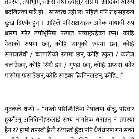
तपस्या
,
तपोभूमि
,
राक्षस
तथा
देवासुर
संग्राम
आदिको
स्वरुप
बदलिएको
मात्रै
हो
–
सारतत्व
उही
छ।
पहिले
पनि
राक्षसहरुले
दु
:
ख
दिएकै
हुन्
।
अहिले
पनि
राक्षसहरु
अनेक
मायावी
रुप
धारण
गरेर
तपोभूमिमा
उत्पात
मच्चाईरहेका
छन्
।
कोहि
नेताको
रुपमा
छन्
,
कोहि
साधुको
रुपमा
छन्
,
कोहि
समाजसेवी
/
ब्यापारीको
रुपमा
छन्
,
कोहि
स्कुल
/
कलेज
चलाउँछन्
,
कोहि
सिधै
डन
/
गुण्डा
छन्
,
कोहि
अप्सरा
बनेर
पासोमा
फसाउँछन्
,
कोहि
साइबर
क्रिमिनल
छन्
,
कोहि
…
|
”
युवकले
थप्यो
–
“
यस्तो
परिस्थितिमा
नेपालमा
बाँच्नु
,
परिवार
हुर्काउनु
अनि
तिनीहरुलाई
सभ्य
नागरिक
बनाउनु
नै
तपस्या
हैन
र
?
हामी
तपस्वी
ह्वैनौ
र
?
यस्तो
हुँदा
पनि
धैर्यधारण
गर्न
सक्ने