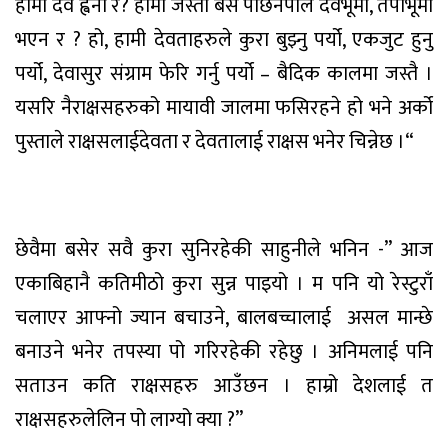
हामी
देव
ह्वैनौ
र
?
हामी
जस्ता
बसे
पछि
नेपाल
देवभूमी
,
तपोभूमी
भएन
र
?
हो
,
हामी
देवताहरुले
कुरा
बुझ्नु
पर्यो
,
एक
जुट
हुनु
पर्यो
,
देवासुर
संग्राम
फेरि
गर्नु
पर्यो
–
बैदिक
कालमा
जस्तै
।
यसरि
नै
राक्षसहरुको
मायावी
जालमा
फसिरहने
हो
भने
अर्को
पुस्ताले
राक्षसलाई
देवता
र
देवतालाई
राक्षस
भनेर
चिन्नेछ
।
“
छेवैमा
बसेर
सवै
कुरा
सुनिरहेकी
साहुनीले
भनिन
-”
आज
एकाबिहानै
कति
मीठो
कुरा
सुन्न
पाइयो
।
म
पनि
यो
रेस्टुराँ
चलाएर
आफ्नो
ज्यान
बचाउने
,
बालबच्चालाई
असल
मान्छे
बनाउने
भनेर
तपस्या
पो
गरिरहेकी
रहेछु
।
अनि
मलाई
पनि
सताउन
कति
राक्षसहरु
आउँछन
।
हाम्रो
देशलाई
त
राक्षसहरुले
लिन
पो
लाग्यो
क्या
?”