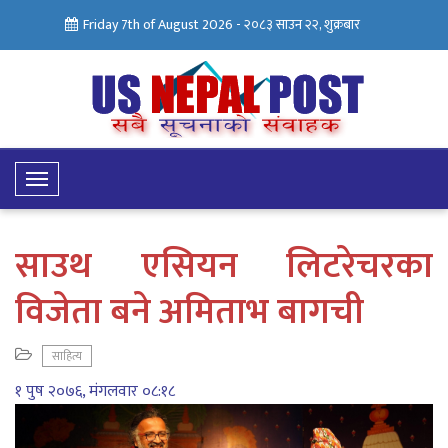
Friday 7th of August 2026 -
२०८३ साउन २२, शुक्रबार
Toggle
Navigation
साउथ एसियन लिटरेचरका
विजेता बने अमिताभ बागची
साहित्य
१ पुष २०७६, मंगलवार ०८:१८