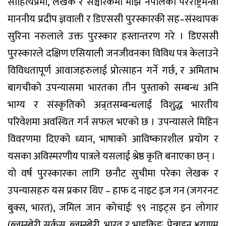
साहित्यप्रेमी, लेखक र सञ्चारकर्मी माझ नेपालका परराष्ट्रमन्त्री
माननीय प्रदीप ज्ञवाली र डिएससी पुरस्कारकी सह–संस्थापक
सुरिना नरुलाले उक्त पुरस्कार हस्तान्तरण गरे । डिएससी
पुरस्कारले दक्षिण एसियाली जनजीवनका विविध पत्र केलाउने
विविधतापूर्ण आवाजहरुलाई प्रोत्साहन गर्ने गर्छ, र अमिताभ
बागचीको उपन्यासमा भारतका तीन पुस्ताको सम्बन्ध अनि
भाग्य र संस्कृतिको अन्र्तसम्बन्धलाई विशुद्ध भारतीय
परिवेशमा अवस्थित गर्न सफल भएको छ । उपन्यासले मिहिन
विवरणमा दिएको ध्यान, भाषाको आविष्कारशील प्रयोग र
यसका अविस्मरणीय पात्रले यसलाई श्रेष्ठ कृति बनाएका छन् ।
यो वर्ष पुरस्कारका लागि छनौट सुचीमा परेका लेखक र
उपन्यासहरु यस प्रकार थिए – हाफ द नाइट इज गन (जगरनट
बुक्स, भारत), जमिल जान कोचाईः ९९ नाइट्स इन लोगार
(ब्लुम्स्बेरी सर्कस, ब्लुम्स्बेरी, भारत र भाइकिङ, पेन्गुइन ¥याण्म