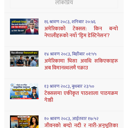
लोकप्रिय
१६ श्रावण २०८३, शनिबार २०:४६
अमेरिकाको टेक्सस: किन बन्यो
नेपालीहरूको नयाँ ‘ड्रिम डेस्टिनेसन’?
१४ श्रावण २०८३, बिहीबार ०१:५५
अमेरिकामा भिसा अवधि सकिएकाहरू
अब विमानस्थलमै पक्राउ
१३ श्रावण २०८३, बुधबार २३:५०
टेक्ससमा एकीकृत पाठशाला पाठयक्रम
गेाष्ठी
१० श्रावण २०८३, आईतवार १७:५२
जीवनको बग्दो नदी र नारी-अनुभूतिका