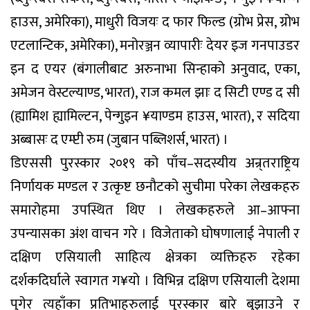
हाउस, अमेरिका), माधुरी विजयः द फार फिल्ड (ग्रोभ प्रेस, ग्रोभ
एटलान्टिक, अमेरिका), मनोरञ्जन व्यापारीः देयर इज गनपाउडर
इन द एयर (बंगालीबाट अरुनाभा सिन्हाको अनुवाद, एका,
अमेजन वेस्टल्याण्ड, भारत), राज कमल झाः द सिटी एण्ड द सी
(ह्यामिश ह्यामिल्टन, पेन्गुइन ¥याण्डम हाउस, भारत), र सदिया
अब्बासः द एम्प्टी रुम (जुबान पब्लिशर्स, भारत) ।
डिएससी पुरस्कार २०१९ को पाँच–सदस्यीय अन्र्तराष्ट्रिय
निर्णायक मण्डल र उत्कृष्ट छनौटको सुचीमा परेका लेखकहरु
समारोहमा उपस्थित थिए । लेखकहरुले आ–आफ्ना
उपन्यासका अंश वाचन गरे । विजेताको घोषणालाई नेपाली र
दक्षिण एसियाली साहित्य क्षेत्रका व्यक्तिहरु रहेका
दर्शकदिर्घाले स्वागत ग¥यो । विभिन्न दक्षिण एसियाली देशमा
पुगेर त्यहाँका प्रतिभाहरुलाई पुरस्कार बारे बुझाउने र