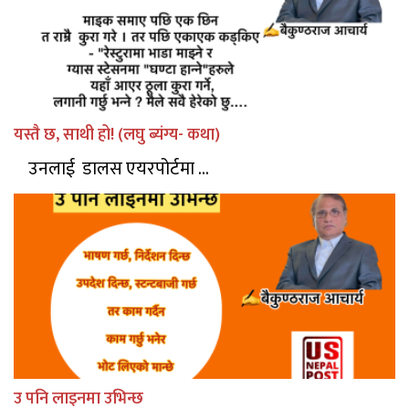
यस्तै छ, साथी हो! (लघु ब्यंग्य- कथा)
उनलाई डालस एयरपोर्टमा ...
उ पनि लाइनमा उभिन्छ