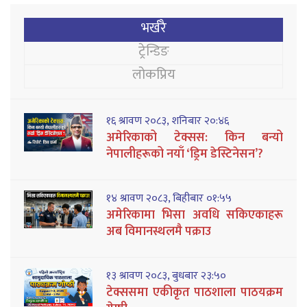
भर्खरै
ट्रेन्डिङ
लोकप्रिय
१६ श्रावण २०८३, शनिबार २०:४६
अमेरिकाको टेक्सस: किन बन्यो
नेपालीहरूको नयाँ ‘ड्रिम डेस्टिनेसन’?
१४ श्रावण २०८३, बिहीबार ०१:५५
अमेरिकामा भिसा अवधि सकिएकाहरू
अब विमानस्थलमै पक्राउ
१३ श्रावण २०८३, बुधबार २३:५०
टेक्ससमा एकीकृत पाठशाला पाठयक्रम