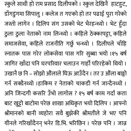
स्कुले साथी हो राम प्रसाद दिलीपको । स्कुल देखिनै
हाटहुट,
डाँगडुंगमा सिपालु । कलेज त गएको हो तर पढाई पुरा गरेको
जस्तो लागेन । दिलिप संग उसको भेट भैरहन्थ्यो । भेट हुँदा
ठुला ठुला नेताको नाम लिन्थ्यो । कहिले ठेक्कापट्टा, कहिले
समाजसेवा, कहिले राजनीति गर्छु भन्थ्यो । दिलीपले चाँहि
स्नातक पास गरेर लोकसेवा पास गरि सुब्बा भयो ।१५ बर्ष
जागिर खाँदा पनि घरपरिवार चलाउन गार्हो परिरहेको थियो ।
उखानै छ नि – सोझो औंलाले घिऊ आउँदैन । तर उ औंला बाङ्गो
गर्न सक्दैनथ्यो ।हाकिम र नेताको चाकडी गर्न जान्दैनथ्यो ।
अनि जिन्दगी कसरि उँभो लागोस ? १५ बर्ष काम गर्दा कता
बाट खुट्टो बाटोमा परेछ शाखा अधिकृत भयो दिलिप । आफ्नो
श्रीमानको बानी व्यहोरा सवै बुझेकी श्रीमतीले जे भए पनि
यीनले गरिखाँदैनन् भनेर डि.भि. भरिछिन । परेछ पनि । जान्न