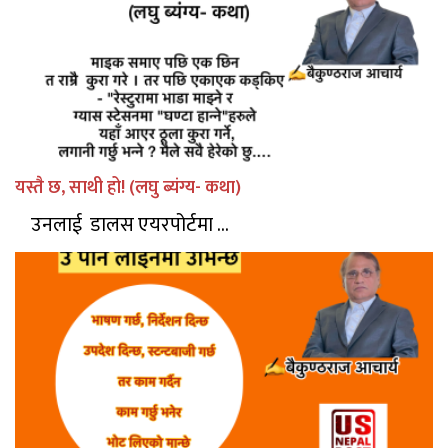
यस्तै छ, साथी हो! (लघु ब्यंग्य- कथा)
उनलाई डालस एयरपोर्टमा ...