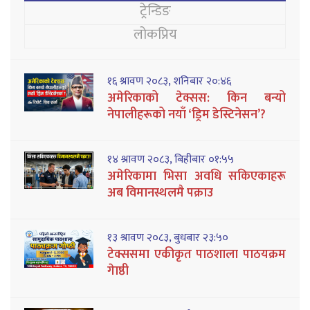
ट्रेन्डिङ
लोकप्रिय
१६ श्रावण २०८३, शनिबार २०:४६
अमेरिकाको टेक्सस: किन बन्यो
नेपालीहरूको नयाँ ‘ड्रिम डेस्टिनेसन’?
१४ श्रावण २०८३, बिहीबार ०१:५५
अमेरिकामा भिसा अवधि सकिएकाहरू
अब विमानस्थलमै पक्राउ
१३ श्रावण २०८३, बुधबार २३:५०
टेक्ससमा एकीकृत पाठशाला पाठयक्रम
गेाष्ठी