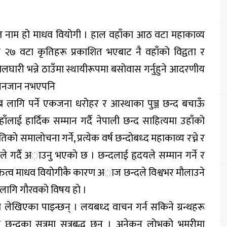
ित नाम हो माधव वियोगी । हाल वहाँका आठ वटा महाकाव्य
 २७ वटा कृतिहरू प्रकाशित भएबाट नै वहाँको विद्वता र
ेलघारी भन्ने ठाउँमा स्थायीरूपमा बसोवास गर्नुहुने आदरणीय
 चिनजान नभएपनि
ख्न लागि पर्ने एकजना धरोहर र आस्थाका पुञ्ज छन्द बचाऊँ
लाई हार्दिक सम्मान गर्दै नेपाली छन्द साहित्यमा उहाँको
ाे समालाेचना गर्ने, प्रत्येक वर्ष छन्दाेबध्द महाकाव्य रच्ने र
ँले गर्दै अाउनु भएकाे छ । छन्दलाई हृदयले सम्मान गर्ने र
क्तित्व माधव वियाेगीकै कारण अाज छन्दले विश्वभर माैलाउने
ागि गाैरवकाे विषय हाे ।
ामा लेखिएका पाइन्छन् । लयबध्द वाचन गर्न सकिने ग्रन्थहरू
ो छन्दका सूत्रमा सूत्रबद्ध छन् । अनेकन लोभको भुमरीमा