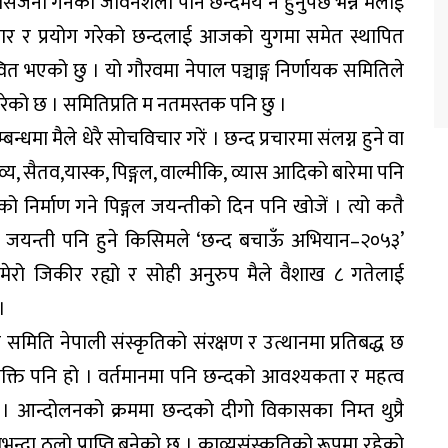
िर्जना गर्नेको जीवनशैली पनि छन्दमय नै हुनुपर्छ भन्ने मलाई
रसार र प्रयोग गरेको छन्दलाई आजको युगमा समेत स्थापित
ित भएको छु । यो गौरवमा नेपाल पञ्चाङ्ग निर्णायक समितिले
गरेको छ । समितिप्रति म नतमस्तक पनि छु ।
्धमा मैले धेरै सोचविचार गरें । छन्द प्रचारमा संलग्न हुने वा
ाण्डव्य, सैतव,यास्क, पिङ्गल, वाल्मीकि, व्यास आदिको बारेमा पनि
को निर्माण गने पिङ्गल जयन्तीको दिन पनि खोजें । त्यो कतै
क जयन्ती पनि हुने किसिमले ‘छन्द बचाऊँ अभियान–२०५३’
 मेरो जिकीर रह्यो र सोही अनुरुप मैले वैशाख ८ गतेलाई
।
यक समिति नेपाली संस्कृतिको संरक्षण र उत्थानमा प्रतिबद्ध छ
रोक्ति पनि हो । वर्तमानमा पनि छन्दको आवश्यकता र महत्व
पाएँ । आन्दोलनको क्रममा छन्दको दीगो विकासका निम्त थुप्रै
न्दा ठूलो प्राप्ति बनेको छ । काव्यसंस्कृतिको रूपमा रहेको