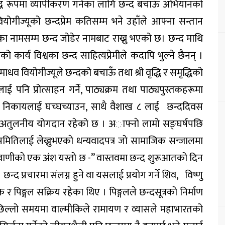
द्ध रूपमा व्यापीकरण गर्नका लागि छन्द बचाऊँ अभियानको
ोगीज्यूको छन्दप्रेम कतिसम्म भने उहाँले आफ्ना सन्तान
नामसम्म छन्द जाेडेर नामबाट राख्नु भएको छ। छन्द माथि
को कार्य विश्वका छन्द साहित्यप्रेमीले कदापि भुल्ने छैनन् ।
व वियोगीज्यूले छन्दको बचाऊँ तथा श्री वृद्धि र समृद्धिको
ाई पनि प्रोत्साहन गर्ने, पाठ्यक्रम तथा पाठ्यपुस्तकहरूमा
्धित निकायलाई घच्घच्याउन, साथै वैशाख ८ लाई छन्ददिवस
्ष अतुलनीय योगदान रहेको छ । अाफ्नाे लामाे सङ्घर्षपछि
 समितिलाई लेख्नुभएकाे धन्यवादपत्र जाे सामाजिक सन्जालमा
 वाणीकाे एक अंश यस्ताे छ -” वास्तवमा छन्द शुरूआतको दिन
। छन्द प्रचारमा संलग्न हुने वा यसलाई प्रयोग गर्ने शिव, विष्णु
्क र पिङ्गल सक्रिय रहेका थिए । पिङ्गलले छन्दसूत्रको निर्माण
 पछिल्लो समयमा वाल्मीकिले रामायण र व्यासले महाभारतको