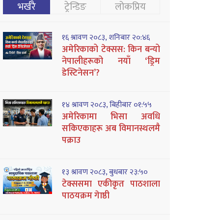
भर्खरै
ट्रेन्डिङ
लोकप्रिय
१६ श्रावण २०८३, शनिबार २०:४६
अमेरिकाको टेक्सस: किन बन्यो
नेपालीहरूको नयाँ ‘ड्रिम
डेस्टिनेसन’?
१४ श्रावण २०८३, बिहीबार ०१:५५
अमेरिकामा भिसा अवधि
सकिएकाहरू अब विमानस्थलमै
पक्राउ
१३ श्रावण २०८३, बुधबार २३:५०
टेक्ससमा एकीकृत पाठशाला
पाठयक्रम गेाष्ठी