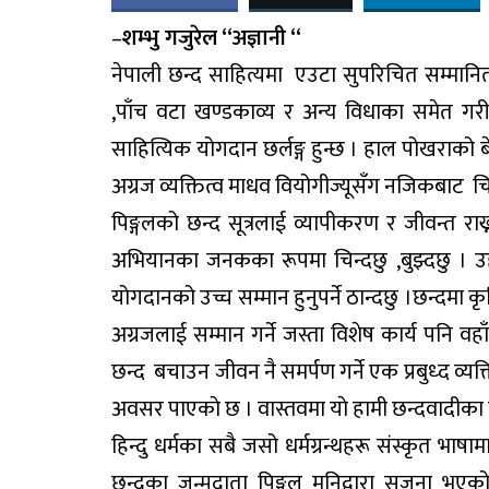
–
शम्भु गजुरेल “अज्ञानी “
नेपाली छन्द साहित्यमा एउटा सुपरिचित सम्मान
,पाँच वटा खण्डकाव्य र अन्य विधाका समेत गरी
साहित्यिक योगदान छर्लङ्ग हुन्छ । हाल पोखराको ब
अग्रज व्यक्तित्व माधव वियोगीज्यूसँग नजिकबाट
पिङ्गलको छन्द सूत्रलाई व्यापीकरण र जीवन्त रा
अभियानका जनकका रूपमा चिन्दछु ,बुझ्दछु । उहाँ
योगदानको उच्च सम्मान हुनुपर्ने ठान्दछु ।छन्दमा कृतिक
अग्रजलाई सम्मान गर्ने जस्ता विशेष कार्य पनि वहा
छन्द बचाउन जीवन नै समर्पण गर्ने एक प्रबुध्द व्य
अवसर पाएकाे छ । वास्तवमा याे हामी छन्दवादीका ल
हिन्दु धर्मका सबै जसो धर्मग्रन्थहरू संस्कृत भाष
छन्दका जन्मदाता पिङ्गल मुनिद्वारा सृजना भएक