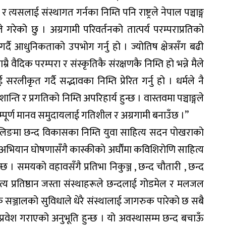
त्यसलाई संस्थागत गर्नका निम्ति पनि राष्ट्रले नेपाल पञ्चाङ्ग
 गरेको छु । अग्रगामी परिवर्तनको तात्पर्य परम्पराप्रतिको
्दै आधुनिकताको उपभोग गर्नु हो । ज्योतिष क्षेत्रसँग बढी
रै वैदिक परम्परा र संस्कृतिकै संरक्षणकै निम्ति हो भन्ने मैले
सरलीकृत गर्दै सद्भावका निम्ति प्रेरित गर्नु हो । धर्मले नै
ि र प्रगतिको निम्ति अपरिहार्य हुन्छ । वास्तवमा पञ्चाङ्गले
म्पूर्ण मानव समुदायलाई गतिशील र अग्रगामी बनाउँछ ।”
वालिङमा छन्द विकासका निम्ति युवा साहित्य सदन पाेखराकाे
भियान घाेषणासँगै कास्कीकाे अर्घाैंमा कविशिराेणि साहित्य
छ । समयको वहावसँगै प्रतिभा निकुञ्ज , छन्द चौतारी , छन्द
ित्य प्रतिष्ठान जस्ता संस्थाहरूले छन्दलाई गोडमेल र मलजल
िक सञ्जालको सुविधाले धेरै संस्थालाई जागरुक पारेको छ सबै
प्रवेश गराएको अनुभूति हुन्छ । यो अवस्थासम्म छन्द बचाऊँ