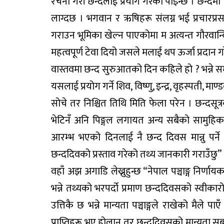
रचना गरी छन्दलाई प्रयोग गरेको पाइन्छ । छन्दमा स
लाग्दछ । भगवान र ऋषिहरू संलग्न भई प्रचारप्
गराउन भूमिका खेल्न पाएकोमा म अत्यन्त गौरवान्व
महत्वपूर्ण टेवा दियो जसले मलाई थप ऊर्जा प्रदान 
वास्तवमा छन्द सुरुआतको दिन कहिले हो ? भन्ने सम्बन
यसलाई प्रयोग गर्ने शिव, विष्णु, इन्द्र, वृहस्पती, म
सोचे तर निश्चित तिथि मिति फेला परेन । छन्दसूत्र
भेटिनँ अनि पिङ्गल लगायत अन्य सबैको सामुहि
आरम्भ भएको दिनलाई नै छन्द दिवस मान्नु पर्ने
छन्ददिवको प्रस्ताव गरेको तथ्य जानकारी गराउँछु” 
वहाँ अझ अगाडि लेख्नुहुन्छ “नेपाल पञ्चाङ्ग निर्णा
भन्ने तथ्यको भरपर्दो प्रमाण छन्ददिवसको स्वीका
उत्तिकै छ भन्ने मान्यता पञ्चाङ्गले राखेको मैले 
प्राप्तिहरू भए होलान् तर छन्ददिवसको मान्यता सबभ