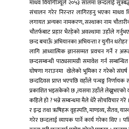
माधव वियोगीज्यूले २०५३ सालमा छन्दलाई सूत्रब
संचालन गरेर निरन्तर लागिरहनु भएका माधव विय
लगायत अन्यका नामकरण, सस्थाका नाम चौतारीका 
चौतर्फबाट प्रहार भैरहेको अवस्थामा उहाँले गर्नुभए
छन्द बचाऊँ अभियानका अभियन्ता र युगीन धरोहर माध
लागि आध्यात्मिक ज्ञानसम्मत प्रवचन गर्ने र अरूल
छन्दसम्बन्धी पाठ्यसामग्री समावेश गर्न सम्बन
घाेषणा गराउनमा खेलेकाे भूमिका र गरेकाे संघर
छन्ददिवस प्राप्त भएपछि वहाँले पन्चङ्ग निर्णायक
प्रकाशित भइसकेकाे छ ,त्यसमा उहाँले लेख्नुभएकाे
कहिले हो ? भन्ने सम्बन्धमा मैले धेरै सोचविचार गरें 
र इन्द्र तथा ऋषिहरू वृहस्पति, माण्डव्य, सैतव, यास
गरेर छन्दलाई व्यापक पार्ने कार्य गरेका थिए ।