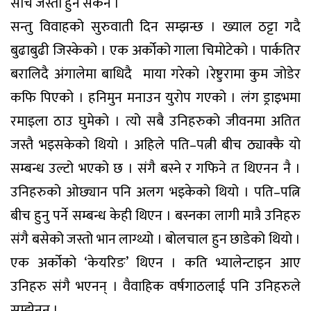
सोचे जस्तो हुन सकेन ।
सन्तु विवाहको सुरुवाती दिन सम्झन्छ । ख्याल ठट्टा गदै
बुढाबुढी जिस्केको । एक अर्कोको गाला चिमोटेको । पार्कतिर
बरालिदै अंगालेमा बाधिदै माया गरेकाे ।रेष्टुरामा कुम जोडेर
कफि पिएको । हनिमुन मनाउन युरोप गएको । लंग ड्राइभमा
रमाइला ठाउ घुमेको । त्यो सबै उनिहरुको जीवनमा अतित
जस्तै भइसकेको थियो । अहिले पति–पत्नी बीच ठ्याक्कै यो
सम्बन्ध उल्टो भएको छ । संगै बस्ने र गफिने त थिएनन नै ।
उनिहरुको ओछ्यान पनि अलग भइकेको थियो । पति–पत्नि
बीच हुनु पर्ने सम्बन्ध केही थिएन । बस्नका लागी मात्रै उनिहरु
संगै बसेको जस्तो भान लाग्थ्यो । बोलचाल हुन छाडेको थियो ।
एक अर्कोको ‘केयरिङ’ थिएन । कति भ्यालेन्टाइन आए
उनिहरु संगै भएनन् । वैवाहिक वर्षगाठलाई पनि उनिहरुले
सम्झेनन् ।