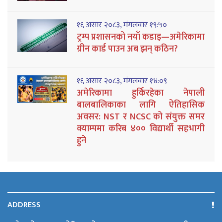
१६ असार २०८३, मंगलवार १९:५०
ट्रम्प प्रशासनको नयाँ कडाइ—अमेरिकामा
ग्रीन कार्ड पाउन अब झन् कठिन?
१६ असार २०८३, मंगलवार १४:०९
अमेरिकामा हुर्किरहेका नेपाली
बालबालिकाका लागि ऐतिहासिक
अवसर: NST र NCSC को संयुक्त समर
क्याम्पमा करिब ४०० विद्यार्थी सहभागी
हुने
ADDRESS