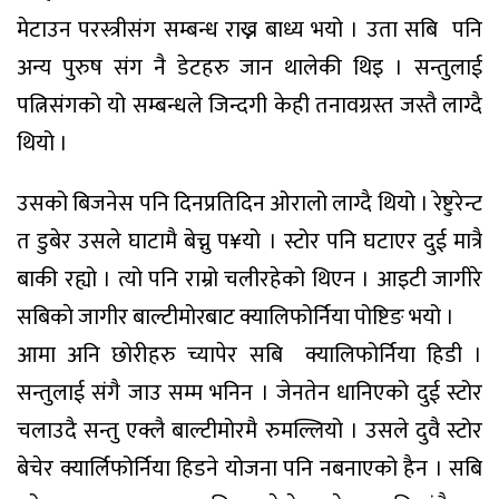
मेटाउन परस्त्रीसंग सम्बन्ध राख्न बाध्य भयो । उता सबि पनि
अन्य पुरुष संग नै डेटहरु जान थालेकी थिइ । सन्तुलाई
पत्निसंगको यो सम्बन्धले जिन्दगी केही तनावग्रस्त जस्तै लाग्दै
थियो ।
उसको बिजनेस पनि दिनप्रतिदिन ओरालो लाग्दै थियो । रेष्टुरेन्ट
त डुबेर उसले घाटामै बेच्नु प¥यो । स्टोर पनि घटाएर दुई मात्रै
बाकी रह्यो । त्यो पनि राम्रो चलीरहेको थिएन । आइटी जागीरे
सबिकाे जागीर बाल्टीमोरबाट क्यालिफोर्निया पोष्टिङ भयो ।
आमा अनि छोरीहरु च्यापेर सबि क्यालिफोर्निया हिडी ।
सन्तुलाई संगै जाउ सम्म भनिन । जेनतेन धानिएको दुई स्टोर
चलाउदै सन्तु एक्लै बाल्टीमोरमै रुमल्लियो । उसले दुवै स्टोर
बेचेर क्यार्लिफोर्निया हिडने योजना पनि नबनाएको हैन । सबि