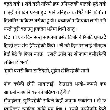
बढ्दै गयो । संगै बस्ने गफिने क्रम उनिहरुको पातलो हुदै गयो
। छुट्टीको दिन घरमा हुदा पनि उनिहरु घरभित्रै पनि विपरित
दिशातिर फर्किएर बसेका हुन्थे । बच्चाको भविष्यका लागी पनि
यस्तो दुरी बढाउनु हुकदैन भन्नेमा थियो सन्तु ।
विदाको एक दिन सन्तु सोफामा बसेर टिभीको रिमोर्ट घुमाउदै
हिन्दी लभ संङ हेरिरहेको थियो । खै त्यो दिन उसलाई गीतहरु
हेर्दा हेदै के फिल भएछ । उसले अलि पर सोफामा बसीरहेकी
सबिलाई भन्यो–
‘हामी यसरी किन टाढिदैछौ, भुईमा खेलिरहेकी सानी
पाँच वर्षकी छाेरी सायालाई देखाउदै भन्यो–‘कमसे कम
आफनो नभए नि यसको भविष्य त हेरौ ।’
मोवाईलमा झुन्डिरहेकी सबिले केही जवाफ फर्काइन । खै ऊ
म्यासेन्जर च्याटिङ गर्नमै मग्न थिइ । उसले नसुनेपछि फेरी