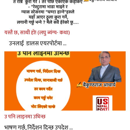
यस्तै छ, साथी हो! (लघु ब्यंग्य- कथा)
उनलाई डालस एयरपोर्टमा ...
उ पनि लाइनमा उभिन्छ
भाषण गर्छ, निर्देशन दिन्छ उपदेश ...