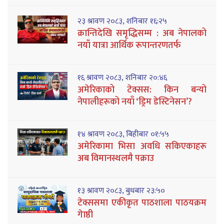
२३ श्रावण २०८३, शनिबार १६:२५
क्रान्तिदेखि समृद्धिसम्म : अब नेपालको
नयाँ यात्रा आर्थिक रूपान्तरणतर्फ
१६ श्रावण २०८३, शनिबार २०:४६
अमेरिकाको टेक्सस: किन बन्यो
नेपालीहरूको नयाँ ‘ड्रिम डेस्टिनेसन’?
१४ श्रावण २०८३, बिहीबार ०१:५५
अमेरिकामा भिसा अवधि सकिएकाहरू
अब विमानस्थलमै पक्राउ
१३ श्रावण २०८३, बुधबार २३:५०
टेक्ससमा एकीकृत पाठशाला पाठयक्रम
गेाष्ठी