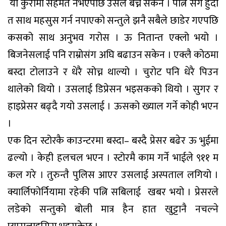
यो कुरामा सहमत नभएपछि उसले बेच्न सकेन । पत्नि संगै हुदा
त साथ महसुस गर्न नपाएको सन्तुले झनै सबैले छाडेर गएपछि
कसको साथ अनुभव गरोस । ऊ नितान्त एक्लो भयो ।
बिजनेसलाई पनि राम्रोसंग अघि बढाउन सकेन । एक्लै कोठमा
बस्दा टोलाउने र धेरै सोच्न थाल्यो । चुरोट पनि धेरै पिउन
थालेको थियो । उसलाई डिप्रेसन भइसकको थियो । सुगर र
हाइप्रेसर बढ्दै गयो उसलाई । ऊसको ख्याल गर्ने कोही भएन
।
एक दिन स्टोरकै काउन्टरमा बस्दा– बस्दै प्रेसर बढेर ऊ भुईमा
ढल्यो । केही हलचल भएन । स्टोरमै काम गर्ने भाईले ९११ म
कल गरे । तुरुन्तै पुलिस आएर उसलाई अस्पताल लगियो ।
क्यार्लिफोर्नियामा रहेकी पत्नि सबिलाई खबर भयो । प्रेसरले
लडेको सन्तुको बोली मात्र हैन हात खुट्टानै नचल्ने