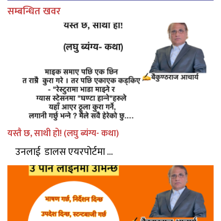
सम्बन्धित खवर
यस्तै छ, साथी हो! (लघु ब्यंग्य- कथा)
उनलाई डालस एयरपोर्टमा ...