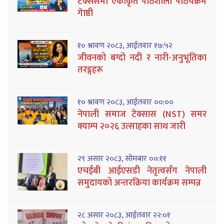
टेक्ससमा एकीकृत पाठशाला पाठयक्रम
गेाष्ठी
१० श्रावण २०८३, आईतवार १७:५२
जीवनको बग्दो नदी र नारी-अनुभूतिका
तरङ्गहरू
१० श्रावण २०८३, आईतवार ००:००
नेपाली समाज टेक्सास (NST) समर
क्याम्प २०२६ उत्साहका साथ जारी
२९ असार २०८३, सोमबार ००:११
एचईबी आईएसडी नेतृत्वसँग नेपाली
समुदायको अन्तरक्रिया कार्यक्रम सम्पन्न
२८ असार २०८३, आईतवार २२:०१