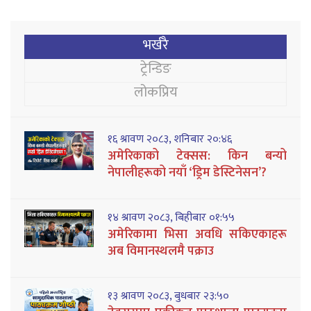
भर्खरै
ट्रेन्डिङ
लोकप्रिय
१६ श्रावण २०८३, शनिबार २०:४६
अमेरिकाको टेक्सस: किन बन्यो
नेपालीहरूको नयाँ ‘ड्रिम डेस्टिनेसन’?
१४ श्रावण २०८३, बिहीबार ०१:५५
अमेरिकामा भिसा अवधि सकिएकाहरू
अब विमानस्थलमै पक्राउ
१३ श्रावण २०८३, बुधबार २३:५०