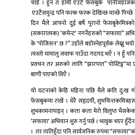
चाहेँ
।
हुन
त
हामी
एउटै
फेसबुके
पानी
जहाजक
एउटै
समुन्द्र
पनि
फरक
फरक
देखिन्छ
मान्छे
पिच्छे
दिन
मैले
आफ्नो
दुई
बर्षे
पुरानो
फेसबुके
मित्रको
(
सकारात्मक
) ‘
कमेन्ट
‘
नगर्नेहरुको
“
सफाया
”
अभि
के
‘
पोजिसन
‘
छ
?”
उहाँले
बडो
स्नेहपूर्वक
लेख्नु
भयो
त्यस्तो
मायालु
जवाफ
पाउँदा
गदगद
भएँ
।
न
हुँ
पनि
प्रवचन
तर
अरुको
लागि
“
झारपात
”
पोस्टिङ्ग
“
मा
बाणी
पाएको
थिएँ
।
यो
घटनाको
केहि
महिना
पछि
मैले
कति
दु
:
ख
ग
फेसबुकमा
राखें
।
धेरै
सहृदयी
,
शुभचिन्तक
मित्रहर
शुभकामना
पाइन्
।
कता
कता
मेरो
विलुप्त
भैसकेक
‘
सफाया
‘
अभियान
शुरु
गर्नु
पर्छ
।
भावुक
भएर
हुँदैन
।
तर
त्यति
हुँदा
पनि
सार्वजनिक
रुपमा
“
सफाया
“
क