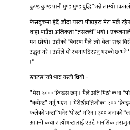
कुण्ड
कुण्ड
पानी
मुण्ड
मुण्ड
बुद्धि
”
भन्ने
लाग्यो
।
कमल
फेसबुकमा
हेर्दै
जाँदा
यस्ता
पीडाहरु
मेरा
मात्रै
रहे
थाहा
पाउँदा
अलिकता
“
तसल्ली
”
भयो
।
एकजनाल
मन
छोयो
।
उहाँको
बिवरण
मैले
त्यो
बेला
राख्न
बिर्
उद्धृत
गरेँ
।
उहाँले
यो
रचना
पढिरहनु
भएको
छ
भने
।
“
स्टाटस
“
को
भाव
यस्तो
थियो
–
”
मेरा
५०००
‘
फ्रेन्डस
छन्
।
मैले
अति
मिठो
कथा
“
पो
“
कमेन्ट
”
गर्नु
भएन
।
मेरी
श्रीमतिजीका
५००
‘
फ्रेन्ड
फलेको
भन्टा
”
भनेर
‘
पोस्ट
‘
गरिन
।
३००
जनाको
“
ल
आफ्नो
कथा
र
त्यो
भन्टालाई
एउटै
मानसिक
तराजुम