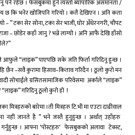
नु
पर्ने
रहेछ
।
फेसबुकमा
हुने
त्यस्तो
ब्यापारिक
असमानता
/
ाय
छ
कि
भनेर
खोजि
पनि
गरियो
।
कतै
देखिएन
।
अनि
कता
यो
– ”
टका
सेर
सोना
,
टका
सेर
भाजी
,
घोर
अँधेर
नगरी
,
चौपट
राजा
–
छोडेर
कहाँ
जानु
?
भन्ने
लाग्यो
।
अनि
आफैं
देखि
हाँसो
ैले
?”
े
आफुले
“
लाइक
”
पाए
पछि
सके
जति
फिर्ता
गरिदिनु
हुन्छ
।
हि
छैन
–
सवै
कुरामा
हिसाव
–
किताव
गरिदैन
।
ठूलो
कुरो
मन
ादी
सोचाईले
ग्रसित
सामाजिक
परिवेसमा
अर्काले
“
लाइक
”
र
“
लाइक
”
गरिदिनु
ठूलो
कुरो
हो
!
लका
मित्रहरुको
बारेमा
।
ती
मित्रहरु
टि
.
भी
मा
एउटा
दाढीवाल
ना
नहीं
जानते
है
”
भने
जस्तै
हुनुहुन्छ
।
अर्थात्
उहाँहरु
गर्नुहुन्छ
।
आफ्ना
‘
पोस्टहरु
‘
फेसबुकको
अलावा
टेक्स्ट
,