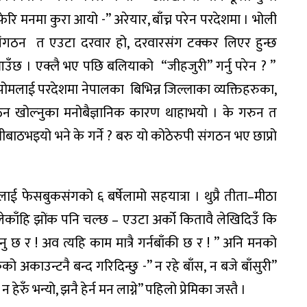
फेरि
मनमा
कुरा
आयो
-”
अरे
यार
,
बाँच्न
परेन
परदेशमा
।
भोली
ंगठन
त
एउटा
दरवार
हो
,
दरवारसंग
टक्कर
लिएर
हुन्छ
उँछ
।
एक्लै
भए
पछि
बलियाको
“
जी
हजुरी
”
गर्नु
परेन
? ”
पो
मलाई
परदेशमा
नेपालका
बिभिन्न
जिल्लाका
व्यक्तिहरुका
,
ठन
खोल्नुका
मनोबैज्ञानिक
कारण
थाहा
भयो
।
के
गरुन
त
लीबाठ
भइयो
भने
के
गर्ने
?
बरु
यो
कोठेरुपी
संगठन
भए
छाप्रो
लाई
फेसबुकसंगको
६
बर्षे
लामो
सहयात्रा
।
थुप्रै
तीता
–
मीठा
ेकाँहि
झोंक
पनि
चल्छ
–
एउटा
अर्को
कितावै
लेखिदिउँ
कि
नु
छ
र
!
अव
त्यहि
काम
मात्रै
गर्न
बाँकी
छ
र
! ”
अनि
मनको
कको
अकाउन्टनै
बन्द
गरिदिन्छु
-”
न
रहे
बाँस
,
न
बजे
बाँसुरी
”
न
हेरुँ
भन्यो
,
झनै
हेर्न
मन
लाग्ने
”
पहिलो
प्रेमिका
जस्तै
।