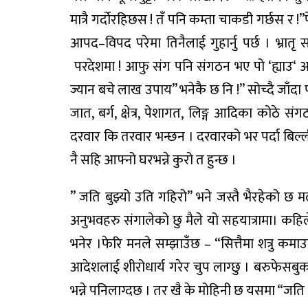
मात्रै
गर्दोरहिछस
!
तँ
पनि
कम्ता
चाकडी
गर्छस
र
!”
आपद
–
विपद
परेमा
तिनैलाई
गुहार्नु
पर्छ
।
भ्रातृ
स
परदेशमा
!
आफु
संग
पनि
संगठन
भए
पो
‘
ह्याउ
‘
आ
ज्यान
बचे
लाख
उपाय
”
भनेकै
छ
नि
!”
सोच्दै
जाँदा
जात
,
बर्ग
,
क्षेत्र
,
पेशागत
,
लिङ्ग
आदिका
कोठे
संग
दरवार
कि
तरवार
भन्छन
।
दरवारको
भर
पर्दा
बिल्
नै
सहि
आफ्नो
घर
भन्ने
कुरो
त
हुन्छ
।
”
जति
बुझ्यो
उति
गहिरो
”
भने
जस्तै
भैरहेको
छ
म
अनुभवहरु
संगालेको
छु
मैले
यो
सहयात्रामा
।
कहिल
भनेर
।
फेरि
मनले
सम्झाउँछ
– “
सित्तैमा
शत्रु
कमाउ
आदेशलाई
शीरोधार्य
गरेर
चुप
लाग्छु
।
बरु
फेसबु
भन्ने
पनि
लाग्दछ
।
तर
खै
के
मोहिनी
छ
यसमा
“
जति