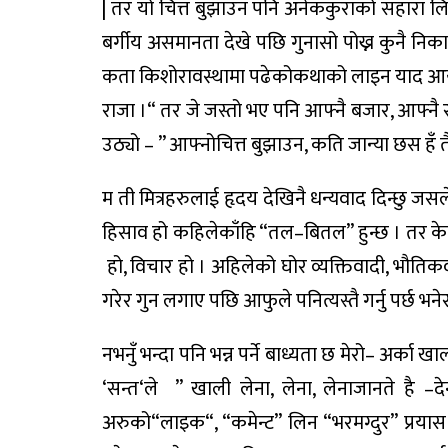
|
तर
यो
चित्त
बुझाउन
पनि
अनेक
कुराको
सहारा
लि
बर्गीय
असमानता
देखे
पछि
गुनासो
पोख्न
कुनै
निक
कता
किशोरावस्थामा
पढेको
कथाको
लाइन
याद
आ
राजा
।
“
तर
जे
जस्तो
भए
पनि
आफ्नै
बजार
,
आफ्नै
उठ्यो
– ”
आफ्नो
चित्त
बुझाउन
,
कति
जान्या
छस
हँ
त
म
ती
मित्रहरुलाई
हृदय
देखिनै
धन्यवाद
दिन्छु
जसल
हिसाव
हो
कहिलेकाँहि
“
तल
–
बितल
”
हुन्छ
।
तर
के
हो
,
विचार
हो
।
अहिलेको
घोर
व्यक्तिवादी
,
भौतिकव
गरेर
गुन
लगाए
पछि
आफुले
पनि
त्यस्तै
गर्नु
पर्छ
भने
नभनुँ
भन्दा
पनि
भन्न
पर्ने
बाध्यता
छ
मेरो
–
अर्का
खा
‘
सन्त
‘
ले
”
खाली
लेना
,
लेना
,
लेना
जानते
है
–
दे
अरुको
“
लाइक
“, “
कमेन्ट
”
लिन
“
भरमग्दुर
”
प्रयास