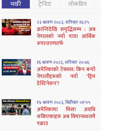
भर्खरै
ट्रेन्डिङ
लोकप्रिय
२३ श्रावण २०८३, शनिबार १६:२५
क्रान्तिदेखि समृद्धिसम्म : अब
नेपालको नयाँ यात्रा आर्थिक
रूपान्तरणतर्फ
१६ श्रावण २०८३, शनिबार २०:४६
अमेरिकाको टेक्सस: किन बन्यो
नेपालीहरूको नयाँ ‘ड्रिम
डेस्टिनेसन’?
१४ श्रावण २०८३, बिहीबार ०१:५५
अमेरिकामा भिसा अवधि
सकिएकाहरू अब विमानस्थलमै
पक्राउ