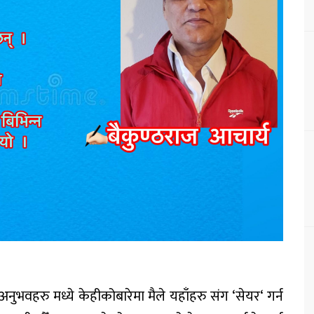
अनुभवहरु
मध्ये
केहीको
बारेमा
मैले
यहाँहरु
संग
‘
सेयर
‘
गर्न