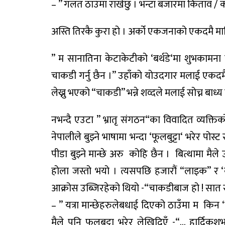
– ”
गलत
ठाउँमा
राखेछु
।
भन्टा
बजारमा
किताव
/
अस्ति
तिरकै
कुरा
हो
।
अर्को
एकजनाको
एकदमै
मा
”
म
सानातिना
केटाकेटीको
‘
बर्थडे
‘
मा
शुभकामना
चाकडी
गर्नु
छैन
।
”
उहाँको
यो
उदगार
मलाई
एकदम
लेख्नु
भएको
“
चाकडी
”
भन्ने
शव्दले
मलाई
सोच्न
बाध्य
नभन्दै
एउटा
”
भ्रातृ
संगठन
“
का
विवादित
व्यक्तिक
नेपालीले
बुझ्ने
भाषामा
भन्दा
‘
फूलबुट्टा
‘
भरेर
पोस्ट
पीडा
बुझ्ने
मान्छे
अरु
कोहि
छैन
।
बित्थामा
मैले
होला
जस्तो
भयो
।
त्यस
पछि
हजारौं
“
लाइक
”
र
‘
आक्रोस
उब्जिरहेको
थियो
-“
चाकडीबाज
हो
!
सात
– ”
यत्रा
मान्छेहरुले
बधाई
दिएको
ठाउँमा
म
किन
‘
मैले
पनि
फूलबुट्टा
भरेर
लेखिदिएँ
-“…
हार्दिक
शु