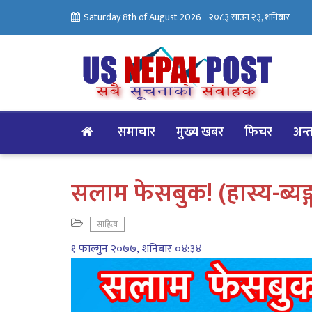
Saturday 8th of August 2026 -
२०८३ साउन २३, शनिबार
समाचार
मुख्य खबर
फिचर
अन्तर
सलाम फेसबुक! (हास्य-ब्यङ्
साहित्य
१ फाल्गुन २०७७, शनिबार ०४:३४