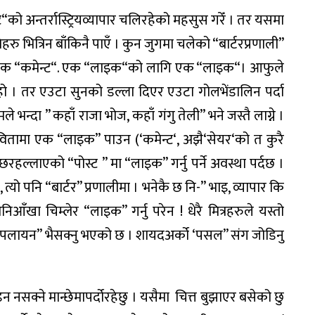
ट
“
को
अन्तर्रास्ट्रिय
व्यापार
चलिरहेको
महसुस
गरेँ
।
तर
यसमा
धिहरु
भित्रिन
बाँकिनै
पाएँ
।
कुन
जुगमा
चलेको
“
बार्टर
प्रणाली
”
एक
“
कमेन्ट
“.
एक
“
लाइक
“
को
लागि
एक
“
लाइक
“
।
आफुले
हो
।
तर
एउटा
सुनको
डल्ला
दिएर
एउटा
गोलभेंडा
लिन
पर्दा
मले
भन्दा
”
कहाँ
राजा
भोज
,
कहाँ
गंगु
तेली
”
भने
जस्तै
लाग्ने
।
ितामा
एक
“
लाइक
”
पाउन
(‘
कमेन्ट
‘,
अझै
‘
सेयर
‘
को
त
कुरै
च्छर
हल्लाएको
“
पोस्ट
”
मा
“
लाइक
”
गर्नु
पर्ने
अवस्था
पर्दछ
।
,
त्यो
पनि
“
बार्टर
”
प्रणालीमा
।
भनेकै
छ
नि
-”
भाइ
,
व्यापार
कि
नि
आँखा
चिम्लेर
“
लाइक
”
गर्नु
परेन
!
धेरै
मित्रहरुले
यस्तो
पलायन
”
भैसक्नु
भएको
छ
।
शायद
अर्को
‘
पसल
”
संग
जोडिनु
डन
नसक्ने
मान्छेमा
पर्दोरहेछु
।
यसैमा
चित्त
बुझाएर
बसेको
छु