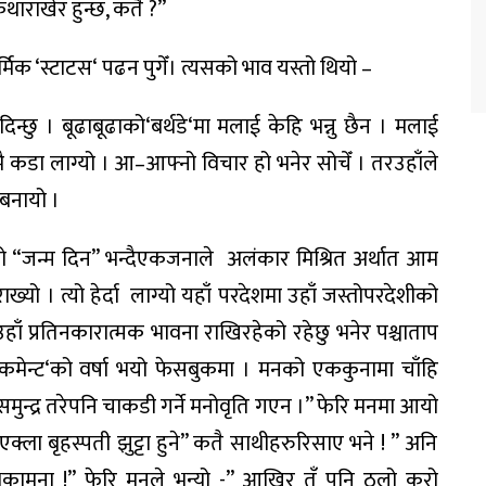
कथा
राखेर
हुन्छ
,
कतै
?”
र्मिक
‘
स्टाटस
‘
पढन
पुगेँ
।
त्यसको
भाव
यस्तो
थियो
–
दिन्छु
।
बूढाबूढाको
‘
बर्थडे
‘
मा
मलाई
केहि
भन्नु
छैन
।
मलाई
ै
कडा
लाग्यो
।
आ
–
आफ्नो
विचार
हो
भनेर
सोचेँ
।
तर
उहाँले
बनायो
।
ो
“
जन्म
दिन
”
भन्दै
एकजनाले
अलंकार
मिश्रित
अर्थात
आम
राख्यो
।
त्यो
हेर्दा
लाग्यो
यहाँ
परदेशमा
उहाँ
जस्तो
परदेशीको
उहाँ
प्रति
नकारात्मक
भावना
राखिरहेको
रहेछु
भनेर
पश्चाताप
कमेन्ट
‘
को
वर्षा
भयो
फेसबुकमा
।
मनको
एक
कुनामा
चाँहि
समुन्द्र
तरे
पनि
चाकडी
गर्ने
मनोवृति
गएन
।
”
फेरि
मनमा
आयो
एक्ला
बृहस्पती
झुट्टा
हुने
”
कतै
साथीहरु
रिसाए
भने
! ”
अनि
भकामना
!”
फेरि
मनले
भन्यो
-”
आखिर
तँ
पनि
ठूलो
कुरो