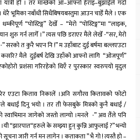
ा
यात्री
हौँ
।
तर
मान्छेको
आ
–
आफ्नो
हेराइ
–
बुझाईले
गर्दा
।
धेरै
भूमिका
नबाँधी
सिधै
बिषयबस्तुमा
आउन
चाहेँ
मैले
।
एक
धम्कीपूर्ण
“
पोस्टिङ्ग
”
देखेँ
– “
मेरो
“
पोस्टिङ्ग
“
मा
“
लाइक
,
यान
शुरु
गर्न
लागेँ
।
”
त्यस
पछि
डराएर
मैले
लेखेँ
-“
सर
,
मेरो
-”
सरको
त
कुरै
भएन
नि
!”
म
उहाँबाट
दुई
बर्षमा
बल्ल
एउटा
कसरि
?
मैले
दुई
बर्ष
देखि
उहाँ
को
आफ्नो
लागि
“
ओजपूर्ण
”
एकोहोरो
प्रशंसा
गरिरहेको
थिएँ
र
पुरस्कार
स्वरुप
यो
मृदुल
रेर
एउटा
किताव
निकालें
।
अनि
सगौरव
कितावको
फोटो
ुले
बधाई
दिनु
भयो
।
तर
ती
फेसबुके
मित्रको
कुनै
बधाई
/
ो
स्वाभिमान
जागेको
जस्तो
लाग्यो
।
मनले
-”
अव
तैंले
पनि
।
यी
“
झारपात
“
हरुले
के
सम्झ्या
हुन्
कुन्नि
आफुलाई
?”
भन्यो
ो
सूचना
जारी
गर्न
मन
लागेन
।
कता
कता
”
भै
गो
!
त्यस्तै
हो
–