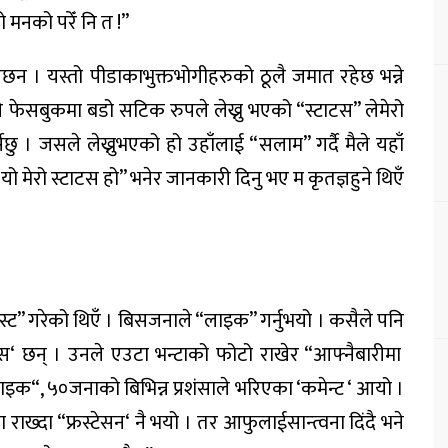
ो
मनको
परेँ
नि
त
!”
नछन
।
यस्तो
पीडाका
भुक्तभोगीहरुको
ठूलै
जमात
रहेछ
भन्ने
े
फेसबुकमा
बडो
सटिक
रुपले
लेख्नु
भएको
“
स्टाटस
”
ले
मेरो
सेछु
।
जसले
लेख्नु
भएको
हो
उहाँलाई
“
सलाम
”
गर्दै
मैले
यहाँ
‘
यो
मेरो
स्टाटस
हो
”
भनेर
जानकारी
दिनु
भए
म
कृतज्ञ
हुने
थिएँ
स्ट
”
गरेको
थिएँ
।
बिस
जनाले
“
लाइक
”
गर्नुभयो
।
कसैले
पनि
्स
‘
छन्
।
उनले
एउटा
भन्टाको
फोटो
राखेर
“
आफ्नै
बारीमा
ाइक
“,
५०
जनाको
बिभिन्न
प्रशंसाले
भरिएका
‘
कमेन्ट
‘
आयो
।
ा
राख्दा
“
फ्रस्टेसन
‘
नै
भयो
।
तर
आफुलाई
सान्त्वना
दिंदै
भने