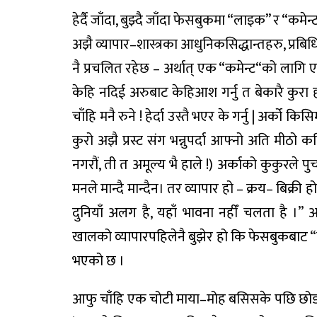
हेर्दै
जाँदा
,
बुझ्दै
जाँदा
फेसबुकमा
“
लाइक
”
र
“
कमेन्
अझै
व्यापार
–
शास्त्रका
आधुनिक
सिद्धान्तहरु
,
प्रबि
नै
प्रचलित
रहेछ
–
अर्थात्
एक
“
कमेन्ट
“
को
लागि
केहि
नदिई
अरुबाट
केहि
आश
गर्नु
त
बेकारै
कुरा
चाँहि
मनै
रुने
!
हेर्दा
उस्तै
भएर
के
गर्नु
|
अर्को
किसि
कुरो
अझै
प्रस्ट
संग
भन्नु
पर्दा
आफ्नो
अति
मीठो
कव
नगरौं
,
ती
त
अमूल्य
भै
हाले
!
)
अर्काको
कुकुरले
पु
मनले
मान्दै
मान्दैन
।
तर
व्यापार
हो
–
क्रय
–
बिक्री
हो
दुनियाँ
अलग
है
,
यहाँ
भावना
नहीँ
चलता
है
।
”
अ
खालको
व्यापार
पहिलेनै
बुझेर
हो
कि
फेसबुकबाट
“
भएको
छ
।
आफु
चाँहि
एक
चोटी
माया
–
मोह
बसिसके
पछि
छो