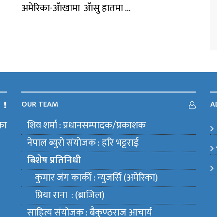
अमेरिका-ॲाखामा ॲासु हातमा ...
OUR TEAM
A
का
शिव शर्मा : प्रधानसम्पादक/प्रकाशक
m
नेपाल ब्युराे संयाेजक : हरि भट्टराई
बिशेष प्रतिनिधी
कुमार जंग कार्की : न्युजर्सि (अमेरिका)
प्रिया राना : (ब्राजिल)
साहित्य संयाेजक : बैकुण्ठराज आचार्य