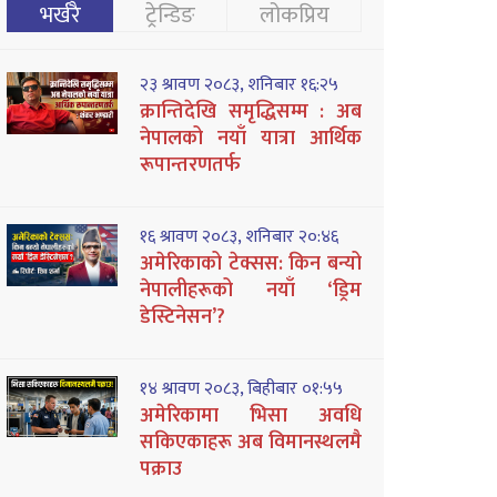
भर्खरै
ट्रेन्डिङ
लोकप्रिय
२३ श्रावण २०८३, शनिबार १६:२५
क्रान्तिदेखि समृद्धिसम्म : अब
नेपालको नयाँ यात्रा आर्थिक
रूपान्तरणतर्फ
१६ श्रावण २०८३, शनिबार २०:४६
अमेरिकाको टेक्सस: किन बन्यो
नेपालीहरूको नयाँ ‘ड्रिम
डेस्टिनेसन’?
१४ श्रावण २०८३, बिहीबार ०१:५५
अमेरिकामा भिसा अवधि
सकिएकाहरू अब विमानस्थलमै
पक्राउ