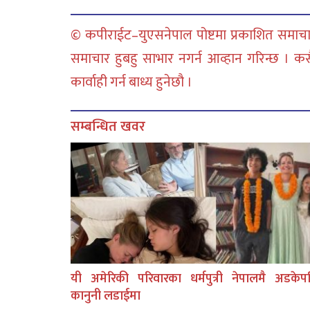
© कपीराईट–युएसनेपाल पोष्टमा प्रकाशित समाचार
समाचार हुबहु साभार नगर्न आव्हान गरिन्छ । क
कार्वाही गर्न बाध्य हुनेछौ ।
सम्बन्धित खवर
यी अमेरिकी परिवारका धर्मपुत्री नेपालमै अडकेप
कानुनी लडाईमा