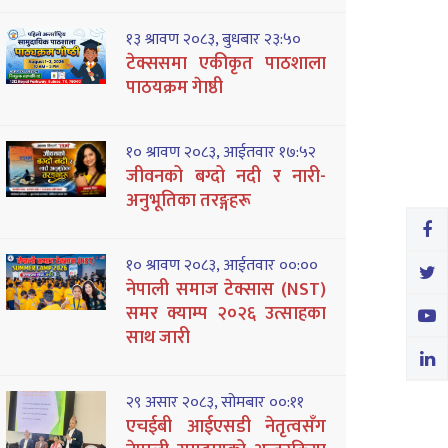
१३ श्रावण २०८३, बुधबार २३:५०
टेक्ससमा एकीकृत पाठशाला
पाठयक्रम गेाष्ठी
१० श्रावण २०८३, आईतवार १७:५२
जीवनको बग्दो नदी र नारी-
अनुभूतिका तरङ्गहरू
१० श्रावण २०८३, आईतवार ००:००
नेपाली समाज टेक्सास (NST)
समर क्याम्प २०२६ उत्साहका
साथ जारी
२९ असार २०८३, सोमबार ००:११
एचईबी आईएसडी नेतृत्वसँग