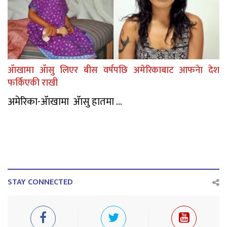
ॲाखामा ॲासु लिएर बीस वर्षपछि अमेरिकाबाट आफनेा देश
फर्किएकी राखी
अमेरिका-ॲाखामा ॲासु हातमा ...
STAY CONNECTED