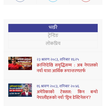
भर्खरै
ट्रेन्डिङ
लोकप्रिय
२३ श्रावण २०८३, शनिबार १६:२५
क्रान्तिदेखि समृद्धिसम्म : अब नेपालको
नयाँ यात्रा आर्थिक रूपान्तरणतर्फ
१६ श्रावण २०८३, शनिबार २०:४६
अमेरिकाको टेक्सस: किन बन्यो
नेपालीहरूको नयाँ ‘ड्रिम डेस्टिनेसन’?