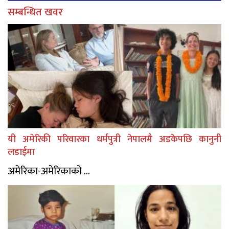
सम्बन्धित खवर
यी अमेरिकी परिवारका धर्मपुत्री नेपालमै अडकेपछि कानुनी
लडाईमा
अमेरिका-अमेरिकाको ...