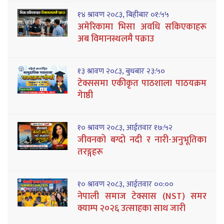
१४ श्रावण २०८३, बिहीबार ०१:५५
अमेरिकामा भिसा अवधि सकिएकाहरू
अब विमानस्थलमै पक्राउ
१३ श्रावण २०८३, बुधबार २३:५०
टेक्ससमा एकीकृत पाठशाला पाठयक्रम
गेाष्ठी
१० श्रावण २०८३, आईतवार १७:५२
जीवनको बग्दो नदी र नारी-अनुभूतिका
तरङ्गहरू
१० श्रावण २०८३, आईतवार ००:००
नेपाली समाज टेक्सास (NST) समर
क्याम्प २०२६ उत्साहका साथ जारी